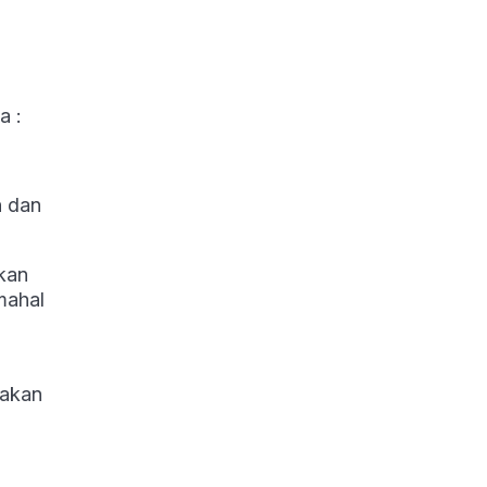
a :
n dan
kan
mahal
h
nakan