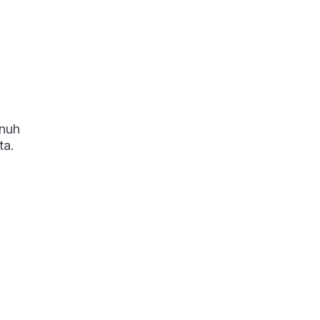
enuh
ta.