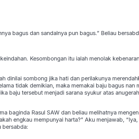
nya bagus dan sandalnya pun bagus.” Beliau bersabd
 keindahan. Kesombongan itu ialah menolak kebenara
h dinilai sombong jika hati dan perilakunya merendah
 Selama tidak demikian, maka memakai baju bagus nan 
jika baju tersebut menjadi sarana syukur atas anugera
sama baginda Rasul SAW dan beliau melihatnya menge
pakah engkau mempunyai harta?” Aku menjawab, “Iya,
au bersabda: