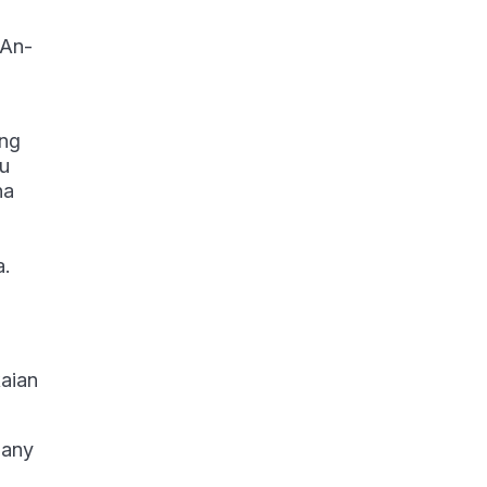
 An-
ang
tu
na
a.
aian
lany