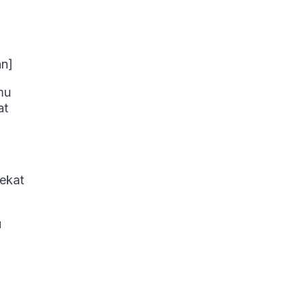
an]
mu
at
ekat
u