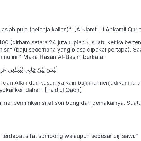
aslah pula (belanja kalian)”. [Al-Jami’ Li Ahkamil Qur’
0 (dirham setara 24 juta rupiah.), suatu ketika berte
ish” (baju sederhana yang biasa dipakai pertapa). Sa
nmu ini!” Maka Hasan Al-Bashri berkata :
لَيْسَ لِيْنُ ثِيَابِي يُبْعِدُنِي عَنِ
 dari Allah dan kasarnya kain bajumu menjadikanmu d
ukai keindahan. [Faidlul Qadir]
ta mencerminkan sifat sombong dari pemakainya. Suat
terdapat sifat sombong walaupun sebesar biji sawi.”