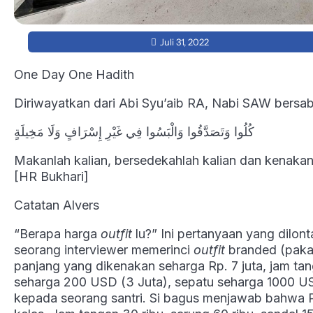
Juli 31, 2022
One Day One Hadith
Diriwayatkan dari Abi Syu’aib RA, Nabi SAW bersa
كُلُوا وَتَصَدَّقُوا وَالْبَسُوا فِي غَيْرِ إِسْرَافٍ وَلَا مَخِيلَةٍ
Makanlah kalian, bersedekahlah kalian dan kenaka
[HR Bukhari]
Catatan Alvers
“Berapa harga
outfit
lu?” Ini pertanyaan yang dilon
seorang interviewer memerinci
outfit
branded (pakai
panjang yang dikenakan seharga Rp. 7 juta, jam t
seharga 200 USD (3 Juta), sepatu seharga 1000 US
kepada seorang santri. Si bagus menjawab bahwa P