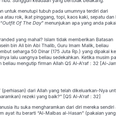
15 ribu. Sungguh keadaan yang bertolak belakang.
n untuk menutupi tubuh pada umumnya terdiri dari
a atau rok, ikat pinggang, topi, kaos kaki, sepatu dan 
 “
Outfit Of The Day
” menunjukan apa yang anda pakai
randed yang mahal? Islam tidak memberikan Batasan
sein bin Ali bin Abi Thalib, Guru Imam Malik, beliau
mbut seharga 50 Dinar (175 Juta Rp.) yang dipakai ke
lnya lalu uangnya beliau sedekahkan. Ketika musim p
beliau mengutip firman Allah QS Al-A’raf : 32 [Al-Jami
perhiasan) dari Allah yang telah dikeluarkan-Nya un
amkan) rezeki yang baik?” [QS Al-A’raf : 32]
nusia itu suka mengharamkan dari diri mereka sendiri
am ayat itu berarti “Al-Malbas al-Hasan” (pakaian yang