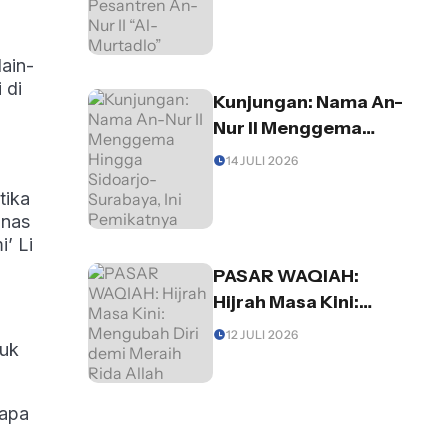
An-Nur II “Al-
Murtadlo”
lain-
 di
Kunjungan: Nama An-
Nur II Menggema
Hingga Sidoarjo-
14 JULI 2026
Surabaya, Ini
tika
Pemikatnya
anas
’ Li
PASAR WAQIAH:
Hijrah Masa Kini:
Mengubah Diri demi
12 JULI 2026
tuk
Meraih Rida Allah
 apa