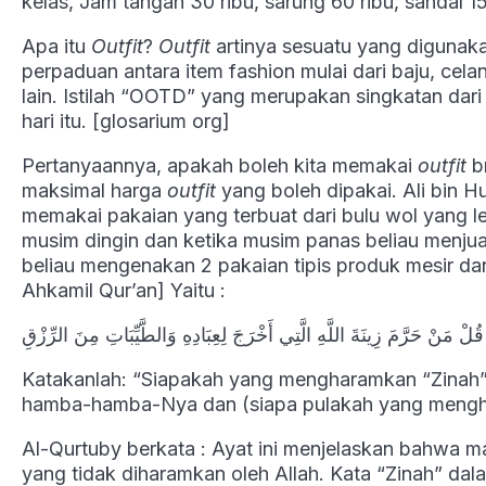
kelas, Jam tangan 30 ribu, sarung 60 ribu, sandal 
Apa itu
Outfit
?
Outfit
artinya sesuatu yang digunaka
perpaduan antara item fashion mulai dari baju, celan
lain. Istilah “OOTD” yang merupakan singkatan dari
hari itu. [glosarium org]
Pertanyaannya, apakah boleh kita memakai
outfit
b
maksimal harga
outfit
yang boleh dipakai. Ali bin Hu
memakai pakaian yang terbuat dari bulu wol yang le
musim dingin dan ketika musim panas beliau menjua
beliau mengenakan 2 pakaian tipis produk mesir dan 
Ahkamil Qur’an] Yaitu :
قُلْ مَنْ حَرَّمَ زِينَةَ اللَّهِ الَّتِي أَخْرَجَ لِعِبَادِهِ وَالطَّيِّبَاتِ مِنَ الرِّزْقِ
Katakanlah: “Siapakah yang mengharamkan “Zinah” (
hamba-hamba-Nya dan (siapa pulakah yang menghar
Al-Qurtuby berkata : Ayat ini menjelaskan bahwa ma
yang tidak diharamkan oleh Allah. Kata “Zinah” dal