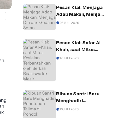
Pesan Kiai: Menjaga
Adab Makan, Menjaga
Diri dari Godaan
26 JULI 2026
Setan
Pesan Kiai: Safar Al-
Khair, saat Mitos
Kesialan
17 JULI 2026
an.
Terbantahkan oleh
Berkah Beasiswa ke
Mesir
Ribuan Santri Baru
ang
Menghadiri
an
Penutupan Tailma di
16 JULI 2026
ak
Pondok Pesantren