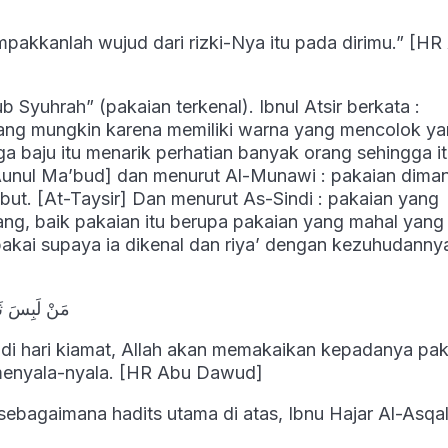
pakkanlah wujud dari rizki-Nya itu pada dirimu.” [HR
Syuhrah” (pakaian terkenal). Ibnul Atsir berkata :
ang mungkin karena memiliki warna yang mencolok y
baju itu menarik perhatian banyak orang sehingga i
Aunul Ma’bud] dan menurut Al-Munawi : pakaian dima
but. [At-Taysir] Dan menurut As-Sindi : pakaian yang
ng, baik pakaian itu berupa pakaian yang mahal yang
akai supaya ia dikenal dan riya’ dengan kezuhudanny
مَنْ لَبِسَ ثَوْب
di hari kiamat, Allah akan memakaikan kepadanya pak
 menyala-nyala. [HR Abu Dawud]
bagaimana hadits utama di atas, Ibnu Hajar Al-Asqa