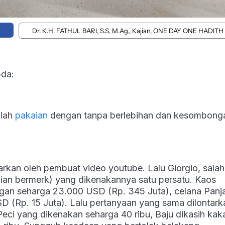
Dr. K.H. FATHUL BARI, S.S, M.Ag,, Kajian, ONE DAY ONE HADITH
bda:
nlah
pakaian
dengan tanpa berlebihan dan kesombong
tarkan oleh pembuat video youtube. Lalu Giorgio, salah
an bermerk) yang dikenakannya satu persatu. Kaos
angan seharga 23.000 USD (Rp. 345 Juta), celana Panj
D (Rp. 15 Juta). Lalu pertanyaan yang sama dilontark
eci yang dikenakan seharga 40 ribu, Baju dikasih kak