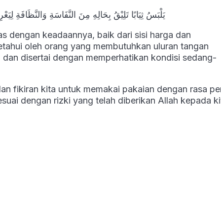
يَلْبَسُ ثِيَابًا تَلِيْقُ بِحَالِهِ مِنَ النَّفَاسَةِ وَالنَّظَافَةِ لِيَعْرِفَهُ الْمُحْتَاجُونَ لِلطَّلَبِ مِنْهُ مَعَ مُرَاعَاةِ الْقَصْدِ وَتَرْكِ الْإِسْرَافِ
 dengan keadaannya, baik dari sisi harga dan
ketahui oleh orang yang membutuhkan uluran tangan
 dan disertai dengan memperhatikan kondisi sedang-
an fikiran kita untuk memakai pakaian dengan rasa p
ai dengan rizki yang telah diberikan Allah kepada ki