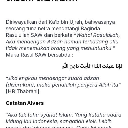
Diriwayatkan dari Ka’b bin Ujrah, bahwasanya
seorang tuna netra mendatangi Baginda
Rasulullah SAW dan berkata
“Wahai Rasulallah,
Aku mendengan Adzan namun terkadang aku
tidak menemukan orang yang menuntunku.”
Maka Rasul SAW bersabda :
فَإِذَا سَمِعْتَ النِّدَاءَ فَأَجِبْ دَاعِيَ اللَّهِ
“Jika engkau mendengar suara adzan
(diserukan), maka penuhilah penyeru Allah itu”
[HR Thabrani].
Catatan Alvers
“Aku tak tahu syariat Islam. Yang kutahu suara
kidung Ibu Indonesia, sangatlah elok. Lebih
merdu dari alunan azan mu. Gemulai gerak