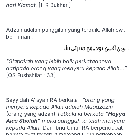
hari Kiamat.
[HR Bukhari]
Adzan adalah panggilan yang terbaik. Allah swt
berfriman :
مِمَّنْ دَعَا إِلَى اللَّهِ…
وَمَنْ أَحْسَنُ قَوْلا
“Siapakah yang lebih baik perkataannya
daripada orang yang menyeru kepada Allah…”
[QS Fushshilat : 33]
Sayyidah A’isyah RA berkata :
“orang yang
menyeru kepada Allah adalah Muadzdzin
(orang yang adzan)
Tatkala ia berkata
“Hayya
Alas Sholah”
maka sungguh ia telah menyeru
kepada Allah.
Dan Ibnu Umar RA berpendapat
bahwa ayat tersebut memang turun berkenaan