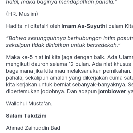
halal, maka baginya mendapatkan pahala.”
(HR. Muslim)
Hadits ini ditafsiri oleh
Imam As-Suyuthi
dalam Ki
“Bahwa sesungguhnya berhubungan intim pasutri 
sekalipun tidak diniatkan untuk bersedekah.”
Maka ke-5 niat ini kita jaga dengan baik. Ada Ul
mengikuti dauroh selama 12 bulan. Ada niat khusus 
bagaimana jika kita mau melaksanakan pernikahan
pahala, sekalipun amalan yang dikerjakan cuma sat
kita kerjakan untuk berniat sebanyak-banyaknya. 
dipertemukan jodohnya. Dan adapun
jomblower
ya
Wallohul Musta’an.
Salam Takdzim
Ahmad Zainuddin Bad