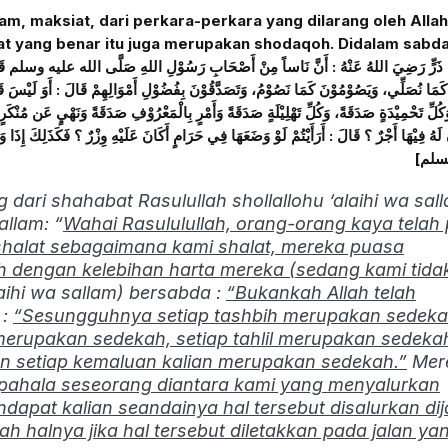
ram, maksiat, dari perkara-perkara yang dilarang oleh Alla
yang benar itu juga merupakan shodaqoh. Didalam sabda
ذَرٍّ رَضِيَ اللهُ عَنْهُ : أَنَّ نَاساً مِنْ أَصْحَابِ رَسُوْلِ اللهِ صَلَّى الله عليه وسلم قَالُوا لِلن
كَمَا نُصَلِّي، وَيَصُوْمُوْنَ كَمَا نَصُوْمُ، وَتَصَدَّقُوْنَ بِفُضُوْلِ أَمْوَالِهِمْ قَالَ : أَوَ لَيْسَ قَدْ 
كُلِّ تَحْمِيْدَةٍ صَدَقَةً، وَكُلِّ تَهْلِيْلَةٍ صَدَقَةً وَأَمْرٍ بِالْمَعْرُوْفِ صَدَقَةً وَنَهْيٍ عَن مُنْكَ
ari shahabat Rasulullah shollallohu ‘alaihi wa sal
allam: “
Wahai Rasululullah, orang-orang kaya telah 
alat sebagaimana kami shalat, mereka puasa
dengan kelebihan harta mereka (sedang kami tida
laihi wa sallam) bersabda :
“Bukankah Allah telah
:
“Sesungguhnya setiap tashbih merupakan sedeka
merupakan sedekah, setiap tahlil merupakan sedeka
 setiap kemaluan kalian merupakan sedekah.”
Mer
rpahala seseorang diantara kami yang menyalurkan
apat kalian seandainya hal tersebut disalurkan dij
 halnya jika hal tersebut diletakkan pada jalan ya