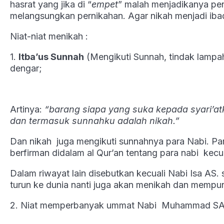
hasrat yang jika di “
empet
” malah menjadikanya peny
melangsungkan pernikahan. Agar nikah menjadi iba
Niat-niat menikah :
1.
Itba’us Sunnah
(Mengikuti Sunnah, tindak lamp
dengar;
Artinya:
“barang siapa yang suka kepada syari’a
dan termasuk sunnahku adalah nikah.”
Dan nikah juga mengikuti sunnahnya para Nabi. P
berfirman didalam al Qur’an tentang para nabi kec
Dalam riwayat lain disebutkan kecuali Nabi Isa AS.
turun ke dunia nanti juga akan menikah dan mempu
2. Niat memperbanyak ummat Nabi Muhammad S