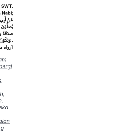
h SWT.
 Nabi;
عَنْ أَبِي 
يُصَلُّوْنَ 
صَدَقَةً وَ
وَيَكُوْنُ لَهُ فِيْهَا أَجْرٌ ؟ قَالَ : أَرَأَيْتُمْ لَوْ وَضَعَهَا فِي حَرَامٍ أَكَانَ عَلَيْهِ وِزْرٌ ؟ فَكَذَلِكَ إِذَا وَضَعَهَا فِي الْحَلاَلِ كَانَ لَهُ أَجْرٌ .
[رواه مسلم]
lam
pergi
k
h,
h,
eka
alan
ng