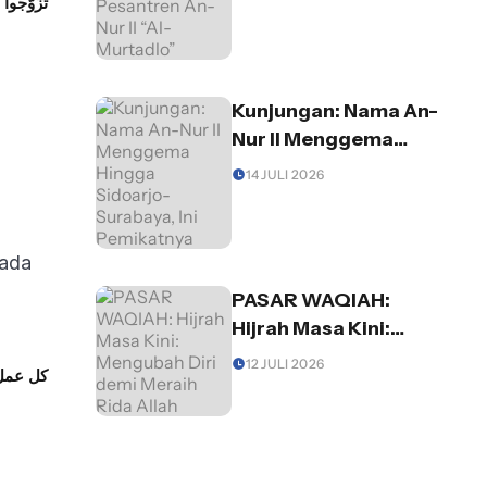
تَزَوَّجُوا ا
An-Nur II “Al-
Murtadlo”
Kunjungan: Nama An-
Nur II Menggema
Hingga Sidoarjo-
14 JULI 2026
Surabaya, Ini
Pemikatnya
 ada
PASAR WAQIAH:
Hijrah Masa Kini:
Mengubah Diri demi
12 JULI 2026
كل عمل 
Meraih Rida Allah