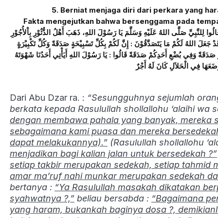
5. Berniat menjaga diri dari perkara yang ha
Fakta mengejutkan bahwa bersenggama pada tempat 
َّبِيِّ صَلَّى اللهُ عَلَيْهِ وَسَلَّمَ يَا رَسُوْلَ اللهِ، ذَهَبَ أَهْلُ الدُّثُوْرِ بِاْلأُجُوْرِ
جَعَلَ اللهُ لَكُمْ مَا يَتَصَدَّقُوْنَ : إِنَّ لَكُمْ بِكُلِّ تَسْبِيْحَةٍ صَدَقَةً وَكُلِّ تَكْبِيْرَةٍ
رٍ صَدَقَةً وَفِي بُضْعِ أَحَدِكُمْ صَدَقَةً قَالُوا : يَا رَسُوْلَ اللهِ أَيَأْتِي أَحَدُنَا شَهْوَتَهُ
Dari Abu Dzar ra. :
“Sesungguhnya sejumlah orang d
berkata kepada Rasulullah shollallohu ‘alaihi wa s
dengan membawa pahala yang banyak, mereka sh
sebagaimana kami puasa dan mereka bersedekah 
dapat melakukannya).”
(Rasulullah shollallohu ‘a
menjadikan bagi kalian jalan untuk bersedekah ?”
setiap takbir merupakan sedekah, setiap tahmid 
amar ma’ruf nahi munkar merupakan sedekah dan
bertanya :
“Ya Rasulullah masakah dikatakan be
syahwatnya ?,”
beliau bersabda :
“Bagaimana pend
yang haram, bukankah baginya dosa ?, demikianlah