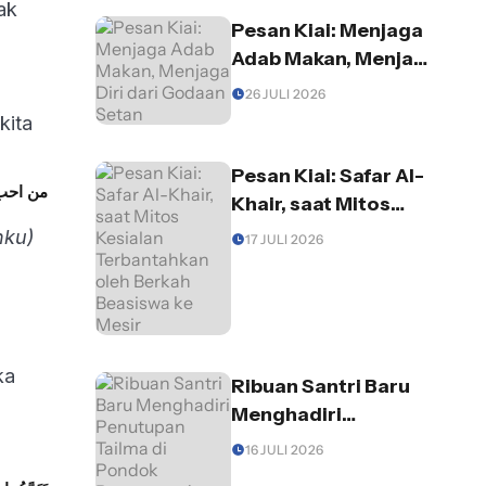
ak
Pesan Kiai: Menjaga
Adab Makan, Menjaga
Diri dari Godaan
26 JULI 2026
Setan
kita
Pesan Kiai: Safar Al-
من احب 
Khair, saat Mitos
Kesialan
nku)
17 JULI 2026
Terbantahkan oleh
Berkah Beasiswa ke
Mesir
ka
Ribuan Santri Baru
Menghadiri
Penutupan Tailma di
16 JULI 2026
Pondok Pesantren