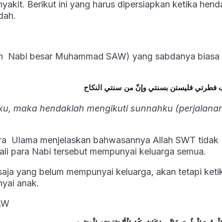
akit. Berikut ini yang harus dipersiapkan ketika hend
dah.
ah Nabi besar Muhammad SAW) yang sabdanya biasa 
فطرتي فليستن بسنتي وإنّ من سنتي النكاح
tku, maka hendaklah mengikuti sunnahku (perjalana
ara Ulama menjelaskan bahwasannya Allah SWT tidak
uali para Nabi tersebut mempunyai keluarga semua.
 saja yang belum mempunyai keluarga, akan tetapi keti
nyai anak.
AW