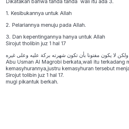
Dikatakan bahwa tanda tanda wali itu ada 3.
1. Kesibukannya untuk Allah
2. Pelariannya menuju pada Allah.
3. Dan kepentingannya hanya untuk Allah
Sirojut tholibin juz 1 hal 17
ولكن لا يكون مفتونا بأن تكون شهرته بركة عليه وعلى غيره
Abu Usman Al Magrobi berkata,wali itu terkadang m
kemasyhurannya,justru kemasyhuran tersebut menja
Sirojut tolibin juz 1 hal 17.
mugi pikantuk berkah.