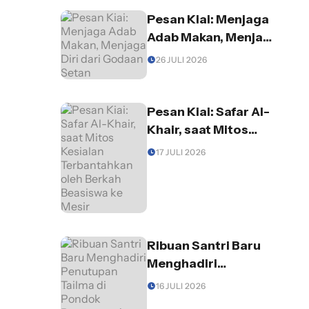
Pesan Kiai: Menjaga
Adab Makan, Menjaga
Diri dari Godaan
26 JULI 2026
Setan
Pesan Kiai: Safar Al-
Khair, saat Mitos
Kesialan
17 JULI 2026
Terbantahkan oleh
Berkah Beasiswa ke
Mesir
Ribuan Santri Baru
Menghadiri
Penutupan Tailma di
16 JULI 2026
Pondok Pesantren