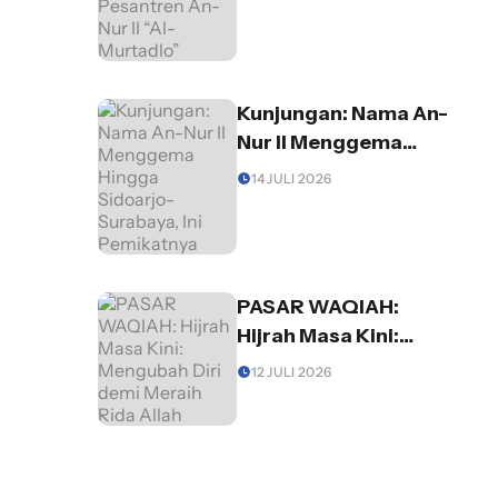
An-Nur II “Al-
Murtadlo”
Kunjungan: Nama An-
Nur II Menggema
Hingga Sidoarjo-
14 JULI 2026
Surabaya, Ini
Pemikatnya
PASAR WAQIAH:
Hijrah Masa Kini:
Mengubah Diri demi
12 JULI 2026
Meraih Rida Allah