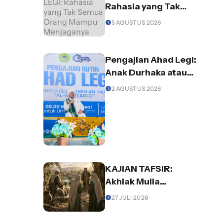
Rahasia yang Tak
Semua Orang Mampu
5 AGUSTUS 2026
Menjaganya
Pengajian Ahad Legi:
Anak Durhaka atau
Orang Tua yang
2 AGUSTUS 2026
Lalai? Begini
Pentingnya Ilmu
Agama dalam
Keluarga
KAJIAN TAFSIR:
Akhlak Mulia
Membuka Jalan
27 JULI 2026
Kepercayaan dan
Rezeki