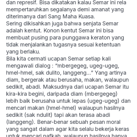
dan represif. Bisa dikatakan kalau Semar ini rela
mempertaruhkan segalanya demi amanat yang
diterimanya dari Sang Maha Kuasa.
Sering dikisahkan juga bahwa senjata Semar
adalah kentut. Konon kentut Semar ini bisa
membuat pusing para punggawa keraton yang
tidak menjalankan tugasnya sesuai ketentuan
yang berlaku.
Bila kita cermati ucapan Semar setiap kali
mengawali dialog : “mbergegeg, ugeg-ugeg,
hmel-hmel, sak dulito, langgeng…” Yang artinya
diam, bergerak atau berusaha, makan, walaupun
sedikit, abadi. Maksudnya dari ucapan Semar itu
kira-kira begini, daripada diam (mbergegeg)
lebih baik berusaha untuk lepas (ugeg-ugeg) dan
mencari makan (hmel-hmel) walaupun hasilnya
sedikit (sak ndulit) tapi akan terasa abadi
(langgeng). Benar-benar sebuah pesan moral
yang sangat dalam agar kita selalu bekerja keras
untuk mencari nafkah, walaupun hasilnya hanya