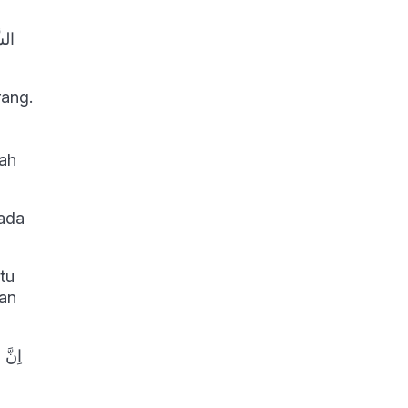
الش
rang.
lah
 ada
tu
kan
اِنَّ