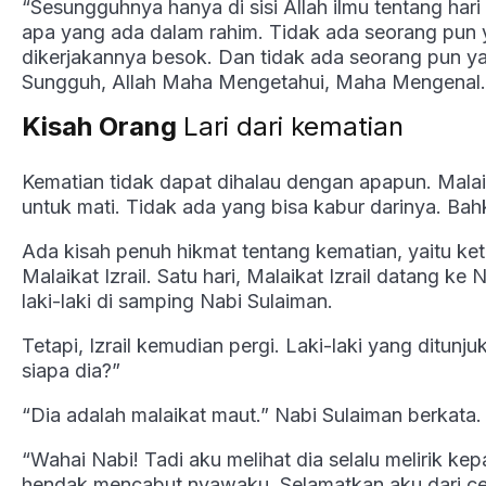
“Sesungguhnya hanya di sisi Allah ilmu tentang ha
apa yang ada dalam rahim. Tidak ada seorang pun 
dikerjakannya besok. Dan tidak ada seorang pun y
Sungguh, Allah Maha Mengetahui, Maha Mengenal.
Kisah Orang
Lari dari kematian
Kematian tidak dapat dihalau dengan apapun. Malaik
untuk mati. Tidak ada yang bisa kabur darinya. Ba
Ada kisah penuh hikmat tentang kematian, yaitu ke
Malaikat Izrail. Satu hari, Malaikat Izrail datang ke
laki-laki di samping Nabi Sulaiman.
Tetapi, Izrail kemudian pergi. Laki-laki yang ditunj
siapa dia?”
“Dia adalah malaikat maut.” Nabi Sulaiman berkata.
“Wahai Nabi! Tadi aku melihat dia selalu melirik k
hendak mencabut nyawaku. Selamatkan aku dari cen