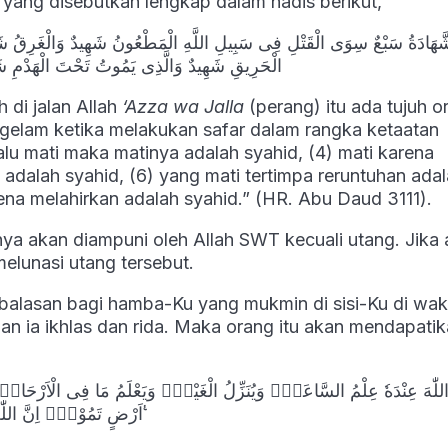
n yang disebutkan lengkap dalam hadis berikut,
َّهَادَةُ سَبْعٌ سِوَى الْقَتْلِ فِى سَبِيلِ اللَّهِ الْمَطْعُونُ شَهِيدٌ وَالْغَرِقُ
الْحَرِيقِ شَهِيدٌ وَالَّذِى يَمُوتُ تَحْتَ الْهَدْمِ شَه
 di jalan Allah
‘Azza wa Jalla
(perang) itu ada tujuh o
nggelam ketika melakukan safar dalam rangka ketaatan
lu mati maka matinya adalah syahid, (4) mati karena
 adalah syahid, (6) yang mati tertimpa reruntuhan ada
ena melahirkan adalah syahid.” (HR. Abu Daud 3111).
ya akan diampuni oleh Allah SWT kecuali utang. Jika
elunasi utang tersebut.
 balasan bagi hamba-Ku yang mukmin di sisi-Ku di wak
an ia ikhlas dan rida. Maka orang itu akan mendapati
 اللّٰهَ عِنْدَهٗ عِلْمُ السَّاعَةِۚ وَيُنَزِّلُ الْغَيْثَۚ وَيَعْلَمُ مَا فِى الْاَرْحَا
اَرْضٍ تَمُوْتُۗ اِنَّ اللّٰهَ عَلِيْمٌ خَبِيْرٌ ࣖ