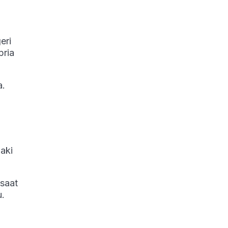
eri
pria
a.
laki
saat
u.