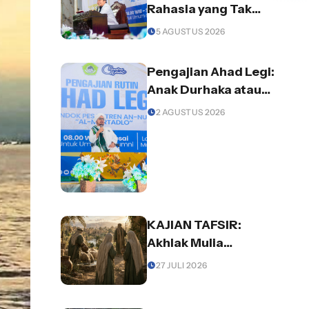
Rahasia yang Tak
Semua Orang Mampu
5 AGUSTUS 2026
Menjaganya
Pengajian Ahad Legi:
Anak Durhaka atau
Orang Tua yang
2 AGUSTUS 2026
Lalai? Begini
Pentingnya Ilmu
Agama dalam
Keluarga
KAJIAN TAFSIR:
Akhlak Mulia
Membuka Jalan
27 JULI 2026
Kepercayaan dan
Rezeki