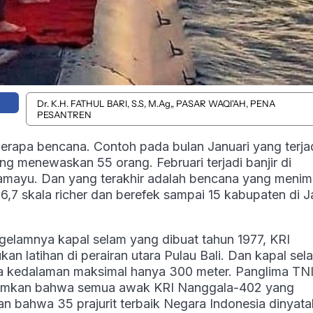
Dr. K.H. FATHUL BARI, S.S, M.Ag,, PASAR WAQI'AH, PENA
PESANTREN
erapa bencana. Contoh pada bulan Januari yang terja
g menewaskan 55 orang. Februari terjadi banjir di
dramayu. Dan yang terakhir adalah bencana yang meni
 6,7 skala richer dan berefek sampai 15 kabupaten di 
ggelamnya kapal selam yang dibuat tahun 1977, KRI
an latihan di perairan utara Pulau Bali. Dan kapal sela
ya kedalaman maksimal hanya 300 meter. Panglima TN
mumkan bahwa semua awak KRI Nanggala-402 yang
an bahwa 35 prajurit terbaik Negara Indonesia dinyat