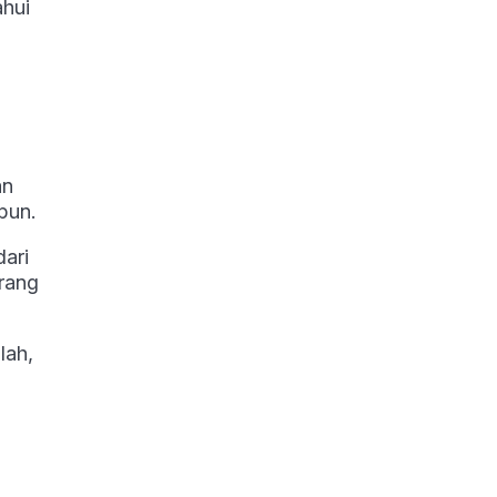
ahui
an
pun.
dari
orang
lah,