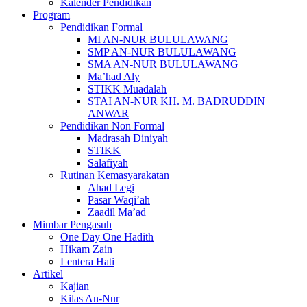
Kalender Pendidikan
Program
Pendidikan Formal
MI AN-NUR BULULAWANG
SMP AN-NUR BULULAWANG
SMA AN-NUR BULULAWANG
Ma’had Aly
STIKK Muadalah
STAI AN-NUR KH. M. BADRUDDIN
ANWAR
Pendidikan Non Formal
Madrasah Diniyah
STIKK
Salafiyah
Rutinan Kemasyarakatan
Ahad Legi
Pasar Waqi’ah
Zaadil Ma’ad
Mimbar Pengasuh
One Day One Hadith
Hikam Zain
Lentera Hati
Artikel
Kajian
Kilas An-Nur