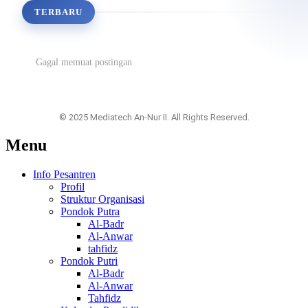
TERBARU
Gagal memuat postingan
© 2025 Mediatech An-Nur II. All Rights Reserved.
Menu
Info Pesantren
Profil
Struktur Organisasi
Pondok Putra
Al-Badr
Al-Anwar
tahfidz
Pondok Putri
Al-Badr
Al-Anwar
Tahfidz