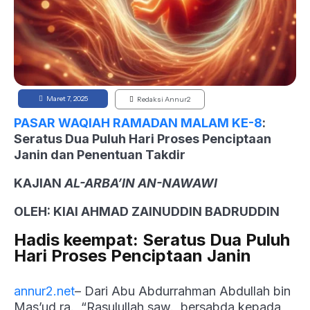
Maret 7, 2025
Redaksi Annur2
PASAR WAQIAH RAMADAN MALAM KE-8
:
Seratus Dua Puluh Hari Proses Penciptaan
Janin dan Penentuan Takdir
KAJIAN
AL-ARBA’IN AN-NAWAWI
OLEH: KIAI AHMAD ZAINUDDIN BADRUDDIN
Hadis keempat: Seratus Dua Puluh
Hari Proses Penciptaan Janin
annur2.net
– Dari Abu Abdurrahman Abdullah bin
Mas’ud ra., “Rasulullah saw., bersabda kepada