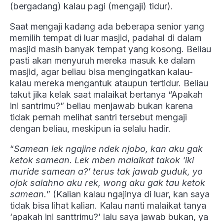
(bergadang) kalau pagi (mengaji) tidur).
Saat mengaji kadang ada beberapa senior yang
memilih tempat di luar masjid, padahal di dalam
masjid masih banyak tempat yang kosong. Beliau
pasti akan menyuruh mereka masuk ke dalam
masjid, agar beliau bisa mengingatkan kalau-
kalau mereka mengantuk ataupun tertidur. Beliau
takut jika kelak saat malaikat bertanya “Apakah
ini santrimu?” beliau menjawab bukan karena
tidak pernah melihat santri tersebut mengaji
dengan beliau, meskipun ia selalu hadir.
“
Samean lek ngajine ndek njobo, kan aku gak
ketok samean. Lek mben malaikat takok ‘iki
muride samean a?’ terus tak jawab guduk, yo
ojok salahno aku rek, wong aku gak tau ketok
samean.
” (Kalian kalau ngajinya di luar, kan saya
tidak bisa lihat kalian. Kalau nanti malaikat tanya
‘apakah ini santtrimu?’ lalu saya jawab bukan, ya