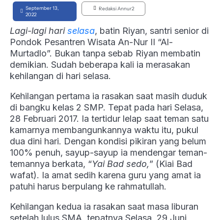
September 13,
Redaksi Annur2
2022
Lagi-lagi hari
selasa
, batin Riyan, santri senior di
Pondok Pesantren Wisata An-Nur II “Al-
Murtadlo”. Bukan tanpa sebab Riyan membatin
demikian. Sudah beberapa kali ia merasakan
kehilangan di hari selasa.
Kehilangan pertama ia rasakan saat masih duduk
di bangku kelas 2 SMP. Tepat pada hari Selasa,
28 Februari 2017. Ia tertidur lelap saat teman satu
kamarnya membangunkannya waktu itu, pukul
dua dini hari. Dengan kondisi pikiran yang belum
100% penuh, sayup-sayup ia mendengar teman-
temannya berkata, “
Yai Bad sedo,
” (Kiai Bad
wafat). Ia amat sedih karena guru yang amat ia
patuhi harus berpulang ke rahmatullah.
Kehilangan kedua ia rasakan saat masa liburan
setelah lulus SMA, tepatnya Selasa, 29 Juni