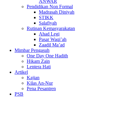
ANWAR
Pendidikan Non Formal
Madrasah Diniyah
STIKK
Salafiyah
Rutinan Kemasyarakatan
Ahad Legi
Pasar Waqi’ah
Zaadil Ma’ad
Mimbar Pengasuh
One Day One Hadith
Hikam Zain
Lentera Hati
Artikel
Kajian
Kilas An-Nur
Pena Pesantren
PSB