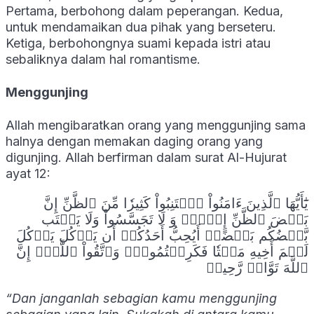
Pertama, berbohong dalam peperangan. Kedua,
untuk mendamaikan dua pihak yang berseteru.
Ketiga, berbohongnya suami kepada istri atau
sebaliknya dalam hal romantisme.
Menggunjing
Allah mengibaratkan orang yang menggunjing sama
halnya dengan memakan daging orang yang
digunjing. Allah berfirman dalam surat Al-Hujurat
ayat 12:
يَٰٓأَيُّهَا ٱلَّذِينَ ءَامَنُواْ ٱجۡتَنِبُواْ كَثِيرٗا مِّنَ ٱلظَّنِّ إِنَّ
بَعۡضَ ٱلظَّنِّ إِثۡمٞۖ وَ لَا تَجَسَّسُواْ وَلَا يَغۡتَب
بَّعۡضُكُم بَعۡضًاۚ أَيُحِبُّ أَحَدُكُمۡ أَن يَأۡكُلَ يَأۡكُلَ
لَحۡمَ أَخِيهِ مَيۡتٗا فَكَرِهۡتُمُوهُۚ وَٱتَّقُواْ ٱللَّهَۚ إِنَّ
ٱللَّهَ تَوَّابٞ رَّحِيمٞ
“Dan janganlah sebagian kamu menggunjing