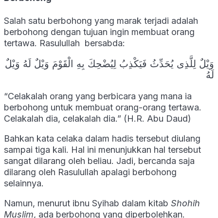
Salah satu berbohong yang marak terjadi adalah
berbohong dengan tujuan ingin membuat orang
tertawa. Rasulullah bersabda:
وَيْلٌ لِلَّذِى يُحَدِّثُ فَيَكْذِبُ لِيُضْحِكَ بِهِ الْقَوْمَ وَيْلٌ لَهُ وَيْلٌ
لَهُ
“Celakalah orang yang berbicara yang mana ia
berbohong untuk membuat orang-orang tertawa.
Celakalah dia, celakalah dia.” (H.R. Abu Daud)
Bahkan kata celaka dalam hadis tersebut diulang
sampai tiga kali. Hal ini menunjukkan hal tersebut
sangat dilarang oleh beliau. Jadi, bercanda saja
dilarang oleh Rasulullah apalagi berbohong
selainnya.
Namun, menurut ibnu Syihab dalam kitab
Shohih
Muslim
, ada berbohong yang diperbolehkan.