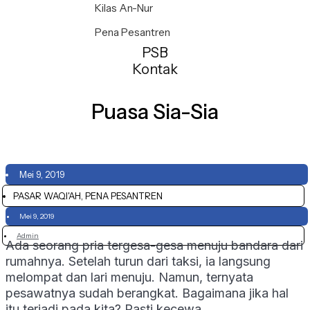
Kilas An-Nur
Pena Pesantren
PSB
Kontak
Puasa Sia-Sia
Mei 9, 2019
PASAR WAQI'AH, PENA PESANTREN
Mei 9, 2019
Admin
Ada seorang pria tergesa-gesa menuju bandara dari
rumahnya. Setelah turun dari taksi, ia langsung
melompat dan lari menuju. Namun, ternyata
pesawatnya sudah berangkat. Bagaimana jika hal
itu terjadi pada kita? Pasti kecewa.