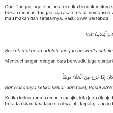
Cuci Tangan juga dianjurkan ketika hendak makan 
bukan mencuci tangan saja akan tetapi membasuh w
mau makan dan setelahnya. Rasul SAW bersabda :
ُ وَالْوُضُوءُ بَعْدَهُ
Berkah makanan adalah dengan berwudlu sebel
Mencuci tangan dengan cara berwudlu juga dianjurka
َانَ إِذَا خَرَجَ مِنْ الْخَلَاءِ تَوَضَّأَ
Bahwasannya ketika keluar dari toilet, Rasul SA
Ketika keluar rumah menuju masjid, kita juga dianj
berada dalam keadaan steril wajah, kepala, tangan