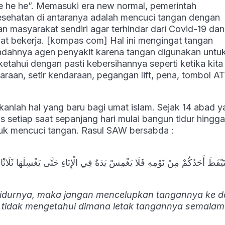
he he he”. Memasuki era new normal, pemerintah
sehatan di antaranya adalah mencuci tangan dengan
 masyarakat sendiri agar terhindar dari Covid-19 dan
pat bekerja. [kompas com] Hal ini mengingat tangan
ndahnya agen penyakit karena tangan digunakan untu
tahui dengan pasti kebersihannya seperti ketika kita
aan, setir kendaraan, pegangan lift, pena, tombol A
kanlah hal yang baru bagi umat islam. Sejak 14 abad 
tas setiap saat sepanjang hari mulai bangun tidur hingg
untuk mencuci tangan. Rasul SAW bersabda :
َيْقَظَ أَحَدُكُمْ مِنْ نَوْمِهِ فَلَا يَغْمِسْ يَدَهُ فِي الْإِنَاءِ حَتَّى يَغْسِلَهَا ثَلَاثًا فَ
i tidurnya, maka jangan mencelupkan tangannya ke 
ia tidak mengetahui dimana letak tangannya semalam