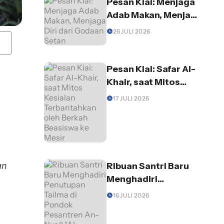
Pesan Kiai: Menjaga
Adab Makan, Menjaga
Diri dari Godaan
26 JULI 2026
Setan
Pesan Kiai: Safar Al-
Khair, saat Mitos
Kesialan
17 JULI 2026
Terbantahkan oleh
Berkah Beasiswa ke
Mesir
an
Ribuan Santri Baru
Menghadiri
Penutupan Tailma di
16 JULI 2026
Pondok Pesantren
An-Nur II “Al-