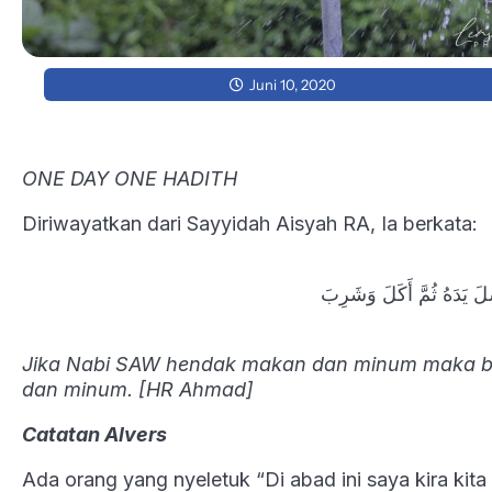
Juni 10, 2020
ONE DAY ONE HADITH
Diriwayatkan dari Sayyidah Aisyah RA, Ia berkata:
َلَ يَدَهُ ثُمَّ أَكَلَ وَشَرِبَ
Jika Nabi SAW hendak makan dan minum maka b
dan minum. [HR Ahmad]
Catatan Alvers
Ada orang yang nyeletuk “Di abad ini saya kira kita