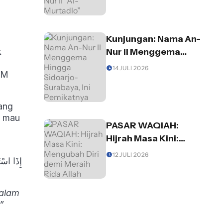
Murtadlo”
Kunjungan: Nama An-
k
Nur II Menggema
Hingga Sidoarjo-
14 JULI 2026
TM
Surabaya, Ini
Pemikatnya
yang
a mau
PASAR WAQIAH:
Hijrah Masa Kini:
Mengubah Diri demi
12 JULI 2026
إِذَا اسْت
Meraih Rida Allah
dalam
”