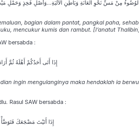
الْوُضُوءُ مِنْ مَسِّ نَحْوِ الْعَانَةِ وَبَاطِنِ الْاَلْيَةِ…وَأَصْلِ فَخِذٍ وَحَمْلِ م
maluan, bagian dalam pantat, pangkal paha, sehab
u, mencukur kumis dan rambut. [I’anatut Thalibin
SAW bersabda :
إِذَا أَتَى أَحَدُكُمْ أَهْلَهُ ثُمَّ أَرَادَ
mudian ingin mengulanginya maka hendaklah ia berwu
dlu. Rasul SAW bersabda :
إِذَا أَتَيْتَ مَضْجَعَكَ فَتَوَضَّأْ