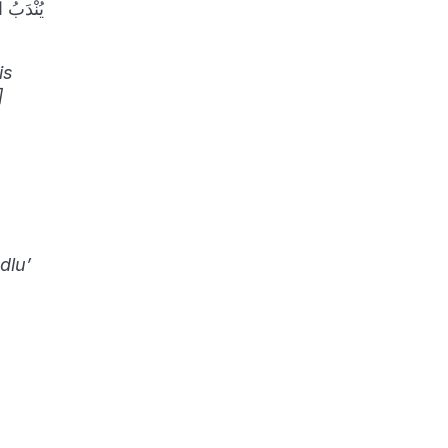
يُنْدَبُ 
is
]
dlu’