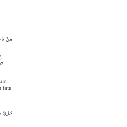
مَنْ بَاتَ
,
ia
cuci
 tata
جَرْيُ مَ