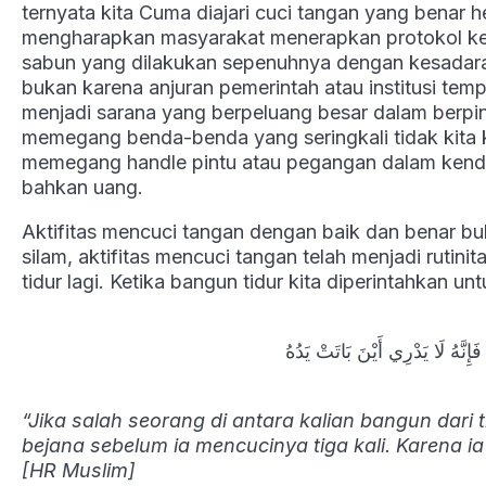
ternyata kita Cuma diajari cuci tangan yang benar 
mengharapkan masyarakat menerapkan protokol ke
sabun yang dilakukan sepenuhnya dengan kesadaran
bukan karena anjuran pemerintah atau institusi tem
menjadi sarana yang berpeluang besar dalam berpi
memegang benda-benda yang seringkali tidak kita ke
memegang handle pintu atau pegangan dalam kendar
bahkan uang.
Aktifitas mencuci tangan dengan baik dan benar bu
silam, aktifitas mencuci tangan telah menjadi rutini
tidur lagi. Ketika bangun tidur kita diperintahkan 
إِنَّهُ لَا يَدْرِي أَيْنَ بَاتَتْ يَدُهُ
“Jika salah seorang di antara kalian bangun dar
bejana sebelum ia mencucinya tiga kali. Karena 
[HR Muslim]