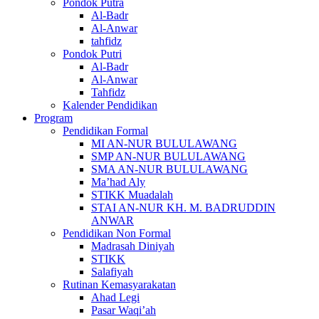
Pondok Putra
Al-Badr
Al-Anwar
tahfidz
Pondok Putri
Al-Badr
Al-Anwar
Tahfidz
Kalender Pendidikan
Program
Pendidikan Formal
MI AN-NUR BULULAWANG
SMP AN-NUR BULULAWANG
SMA AN-NUR BULULAWANG
Ma’had Aly
STIKK Muadalah
STAI AN-NUR KH. M. BADRUDDIN
ANWAR
Pendidikan Non Formal
Madrasah Diniyah
STIKK
Salafiyah
Rutinan Kemasyarakatan
Ahad Legi
Pasar Waqi’ah