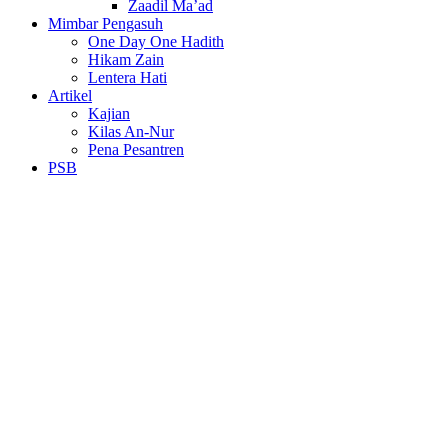
Zaadil Ma’ad
Mimbar Pengasuh
One Day One Hadith
Hikam Zain
Lentera Hati
Artikel
Kajian
Kilas An-Nur
Pena Pesantren
PSB