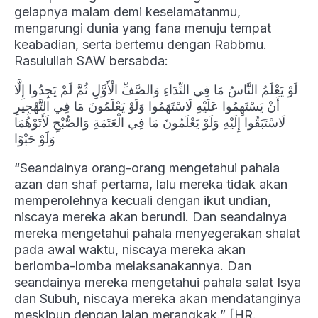
gelapnya malam demi keselamatanmu,
mengarungi dunia yang fana menuju tempat
keabadian, serta bertemu dengan Rabbmu.
Rasulullah SAW bersabda:
لَوْ يَعْلَمُ النَّاسُ مَا فِي النِّدَاءِ وَالصَّفِّ الْأَوَّلِ ثُمَّ لَمْ يَجِدُوا إِلَّا
أَنْ يَسْتَهِمُوا عَلَيْهِ لَاسْتَهَمُوا وَلَوْ يَعْلَمُونَ مَا فِي التَّهْجِيرِ
لَاسْتَبَقُوا إِلَيْهِ وَلَوْ يَعْلَمُونَ مَا فِي الْعَتَمَةِ وَالصُّبْحِ لَأَتَوْهُمَا
وَلَوْ حَبْوًا
“Seandainya orang-orang mengetahui pahala
azan dan shaf pertama, lalu mereka tidak akan
memperolehnya kecuali dengan ikut undian,
niscaya mereka akan berundi. Dan seandainya
mereka mengetahui pahala menyegerakan shalat
pada awal waktu, niscaya mereka akan
berlomba-lomba melaksanakannya. Dan
seandainya mereka mengetahui pahala salat Isya
dan Subuh, niscaya mereka akan mendatanginya
meskipun dengan jalan merangkak.” [HR.