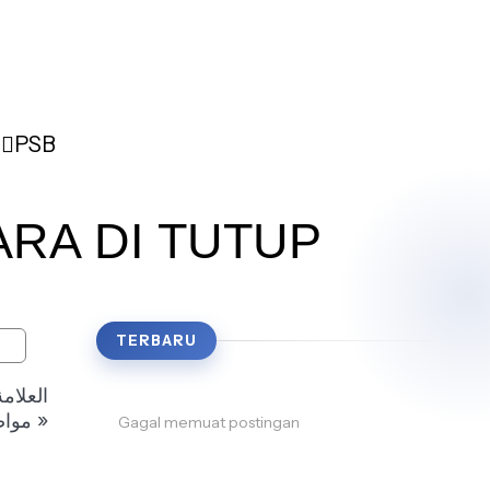
PSB
ARA DI TUTUP
TERBARU
مواضع ، وبقي في الموضع المشهور بأذان واحد وأغلقت أكثر المساجد والزوايا ، وبطلت الأفراح والأعراس بين الناس »
Gagal memuat postingan