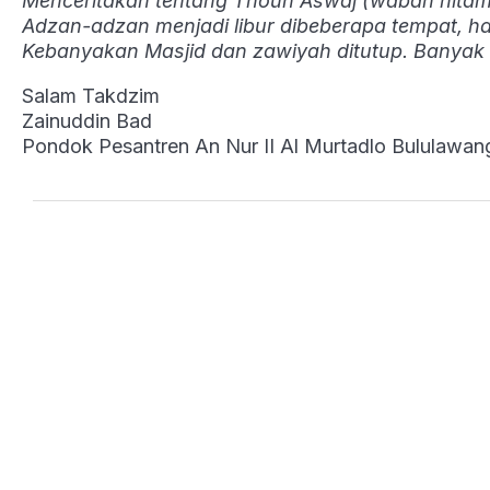
Menceritakan tentang Thoun Aswaj (wabah hitam)
Adzan-adzan menjadi libur dibeberapa tempat, ha
Kebanyakan Masjid dan zawiyah ditutup. Banyak
Salam Takdzim
Zainuddin Bad
Pondok Pesantren An Nur II Al Murtadlo Bululawa