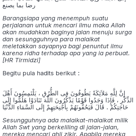
رضا بما يصنع
Barangsiapa yang menempuh suatu
perjalanan untuk mencari ilmu maka Allah
akan mudahkan baginya jalan menuju surga
dan sesungguhnya para malaikat
meletakkan sayapnya bagi penuntut ilmu
karena ridha terhadap apa yang ia perbuat.
[HR Tirmidzi]
Begitu pula hadits berikut :
إِنَّ لِلَّهِ مَلاَئِكَةً يَطُوفُونَ فِى الطُّرُقِ ، يَلْتَمِسُونَ أَهْلَ
الذِّكْرِ ، فَإِذَا وَجَدُوا قَوْمًا يَذْكُرُونَ اللَّهَ تَنَادَوْا هَلُمُّوا إِلَى
حَاجَتِكُمْ . قَالَ فَيَحُفُّونَهُمْ بِأَجْنِحَتِهِمْ إِلَى السَّمَاءِ الدُّنْيَا
Sesungguhnya ada malaikat-malaikat milik
Allah Swt yang berkeliling di jalan-jalan,
mereka mencari ahli zikir. Apabila mereka