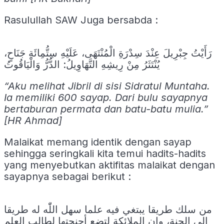
Rasulullah SAW Juga bersabda :
رَأَيْتُ جِبْرِيلَ عِنْدَ سِدْرَةِ الْمُنْتَهَى، عَلَيْهِ سِتُّمِائَةِ جَنَاحٍ،
يُنْتَثَرُ مِنْ رِيشِهِ التَّهَاوِيلُ: الدُّرُّ وَالْيَاقُوتُ
“Aku melihat Jibril di sisi Sidratul Muntaha.
Ia memiliki 600 sayap. Dari bulu sayapnya
bertaburan permata dan batu-batu mulia.”
[HR Ahmad]
Malaikat memang identik dengan sayap
sehingga seringkali kita temui hadits-hadits
yang menyebutkan aktifitas malaikat dengan
sayapnya sebagai berikut :
من سلك طريقا يبتغي فيه علما سهل اللّٰه له طريقا
إلى الجنة، وإن الملائكة لتضع أجنحتها لطالب العلم