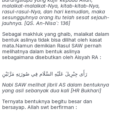
Barangsiapa yang kafir kepada Allah,
malaikat-malaikat-Nya, kitab-kitab-Nya,
rasul-rasul-Nya, dan hari kemudian, maka
sesungguhnya orang itu telah sesat sejauh-
jauhnya. [QS. An-Nisa`: 136]
Sebagai makhluk yang ghaib, malaikat dalam
bentuk aslinya tidak bisa dilihat oleh kasat
mata.Namun demikian Rasul SAW pernah
melihatnya dalam bentuk aslinya
sebagaimana disebutkan oleh Aisyah RA :
رَأَى جِبْرِيلَ عَلَيْهِ السَّلَام فِي صُورَتِهِ مَرَّتَيْنِ
Nabi SAW melihat jibril AS dalam bentuknya
yang asli sebanyak dua kali [HR Bukhari]
Ternyata bentuknya begitu besar dan
bersayap. Allah swt berfirman :