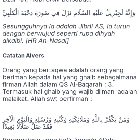
وَإِنَّهُ لَجِبْرِيلُ عَلَيْهِ السَّلَام نَزَلَ فِي صُورَةِ دِحْيَةَ الْكَلْبِيِّ
Sesungguhnya ia adalah Jibril AS, ia turun
dengan berwujud seperti rupa dihyah
alkalbi. [HR An-Nasai]
Catatan Alvers
Orang yang bertaqwa adalah orang yang
beriman kepada hal yang ghaib sebagaimana
firman Allah dalam QS Al-Baqarah : 3.
Termasuk hal ghaib yang wajib diimani adalah
malaikat. Allah swt berfirman :
وَمَنْ يَكْفُرْ بِاللَّهِ وَمَلَائِكَتِهِ وَكُتُبِهِ وَرُسُلِهِ وَالْيَوْمِ الْآخِرِ
فَقَدْ ضَلَّ ضَلَالًا بَعِيدًا