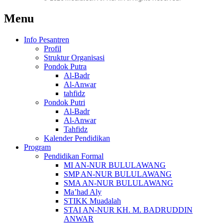
Menu
Info Pesantren
Profil
Struktur Organisasi
Pondok Putra
Al-Badr
Al-Anwar
tahfidz
Pondok Putri
Al-Badr
Al-Anwar
Tahfidz
Kalender Pendidikan
Program
Pendidikan Formal
MI AN-NUR BULULAWANG
SMP AN-NUR BULULAWANG
SMA AN-NUR BULULAWANG
Ma’had Aly
STIKK Muadalah
STAI AN-NUR KH. M. BADRUDDIN
ANWAR