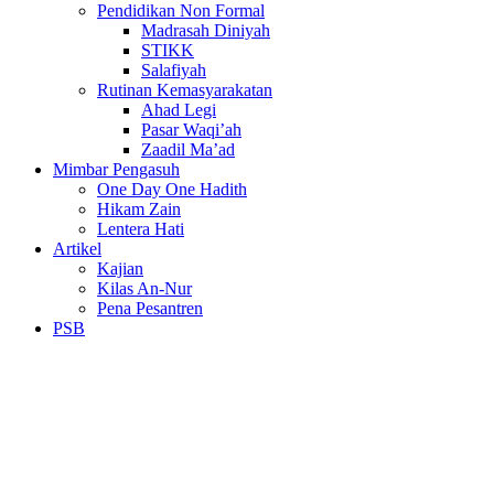
Pendidikan Non Formal
Madrasah Diniyah
STIKK
Salafiyah
Rutinan Kemasyarakatan
Ahad Legi
Pasar Waqi’ah
Zaadil Ma’ad
Mimbar Pengasuh
One Day One Hadith
Hikam Zain
Lentera Hati
Artikel
Kajian
Kilas An-Nur
Pena Pesantren
PSB