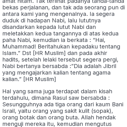
amat hitam. Tak terlihat padanya tanda-tanda
bekas perjalanan, dan tak ada seorang pun di
antara kami yang mengenalnya. Ia segera
duduk di hadapan Nabi, lalu lututnya
disandarkan kepada lutut Nabi dan
meletakkan kedua tangannya di atas kedua
paha Nabi, kemudian ia berkata : “Hai,
Muhammad! Beritahukan kepadaku tentang
Islam.” Dst [HR Muslim] dan pada akhir
hadits, setelah lelaki tersebut segera pergi,
Nabi bertanya bersabda :”Dia adalah Jibril
yang mengajarkan kalian tentang agama
kalian.” [HR Muslim]
Hal yang sama juga terdapat dalam kisah
terdahulu, dimana Rasul saw bersabda :
Sesungguhnya ada tiga orang dari kaum Bani
Israil, yaitu orang yang sakit kulit (sopak),
orang botak dan orang buta. Allah hendak
menguji mereka itu, kemudian mengutus