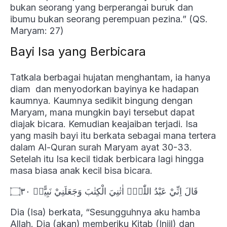
bukan seorang yang berperangai buruk dan
ibumu bukan seorang perempuan pezina.” (QS.
Maryam: 27)
Bayi Isa yang Berbicara
Tatkala berbagai hujatan menghantam, ia hanya
diam dan menyodorkan bayinya ke hadapan
kaumnya. Kaumnya sedikit bingung dengan
Maryam, mana mungkin bayi tersebut dapat
diajak bicara. Kemudian keajaiban terjadi. Isa
yang masih bayi itu berkata sebagai mana tertera
dalam Al-Quran surah Maryam ayat 30-33.
Setelah itu Isa kecil tidak berbicara lagi hingga
masa biasa anak kecil bisa bicara.
قَالَ اِنِّيْ عَبْدُ اللّٰهِۗ اٰتٰنِيَ الْكِتٰبَ وَجَعَلَنِيْ نَبِيًّاۙ ۝٣٠
Dia (Isa) berkata, “Sesungguhnya aku hamba
Allah. Dia (akan) memberiku Kitab (Injil) dan