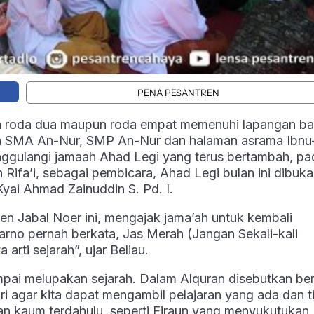
PENA PESANTREN
aan roda dua maupun roda empat memenuhi lapangan ba
ah SMA An-Nur, SMP An-Nur dan halaman asrama Ibnu-
nggulangi jamaah Ahad Legi yang terus bertambah, pa
Rifa’i, sebagai pembicara, Ahad Legi bulan ini dibuka
ai Ahmad Zainuddin S. Pd. I.
en Jabal Noer ini, mengajak jama’ah untuk kembali
karno pernah berkata, Jas Merah (Jangan Sekali-kali
rti sejarah”, ujar Beliau.
mpai melupakan sejarah. Dalam Alquran disebutkan be
ri agar kita dapat mengambil pelajaran yang ada dan t
an kaum terdahulu, seperti Firaun yang menyukutukan