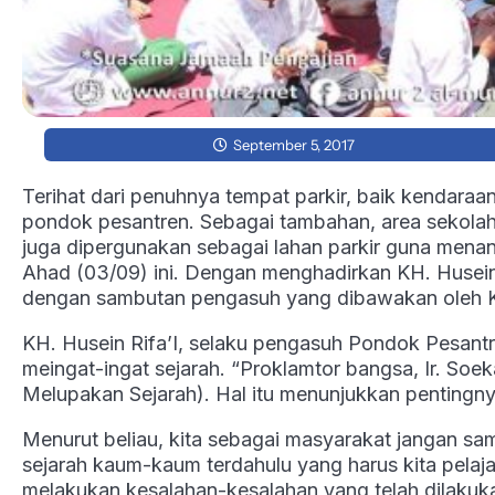
September 5, 2017
Terihat dari penuhnya tempat parkir, baik kendar
pondok pesantren. Sebagai tambahan, area sekol
juga dipergunakan sebagai lahan parkir guna mena
Ahad (03/09) ini. Dengan menghadirkan KH. Husein 
deng
an sambutan pengasuh yang dibawakan oleh Ky
KH. Husein Rifa’I, selaku pengasuh Pondok Pesantr
meingat-ingat sejarah. “Proklamtor bangsa, Ir. Soe
Melupakan Sejarah). Hal itu menunjukkan pentingnya a
Menurut beliau, kita sebagai masyarakat jangan sa
sejarah kaum-kaum terdahulu yang harus kita pelaja
melakukan kesalahan-kesalahan yang telah dilakuk