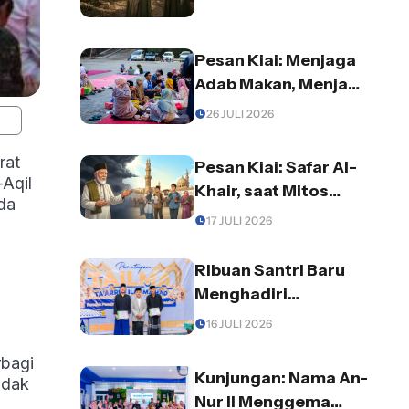
Kepercayaan dan
Rezeki
Pesan Kiai: Menjaga
Adab Makan, Menjaga
Diri dari Godaan
26 JULI 2026
Setan
rat
Pesan Kiai: Safar Al-
Aqil
Khair, saat Mitos
da
Kesialan
17 JULI 2026
Terbantahkan oleh
Berkah Beasiswa ke
Ribuan Santri Baru
Mesir
Menghadiri
Penutupan Tailma di
16 JULI 2026
Pondok Pesantren
rbagi
An-Nur II “Al-
Kunjungan: Nama An-
idak
Murtadlo”
Nur II Menggema