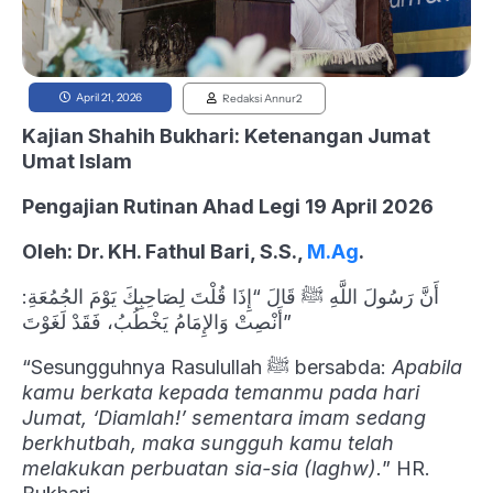
April 21, 2026
Redaksi Annur2
Kajian Shahih Bukhari: Ketenangan Jumat
Umat Islam
Pengajian Rutinan Ahad Legi 19 April 2026
Oleh: Dr. KH. Fathul Bari, S.S.,
M.Ag
.
أَنَّ رَسُولَ اللَّهِ ﷺ قَالَ “إِذَا قُلْتَ لِصَاحِبِكَ يَوْمَ الجُمُعَةِ:
أَنْصِتْ وَالإِمَامُ يَخْطُبُ، فَقَدْ لَغَوْتَ”
“Sesungguhnya Rasulullah ﷺ bersabda:
Apabila
kamu berkata kepada temanmu pada hari
Jumat, ‘Diamlah!’ sementara imam sedang
berkhutbah, maka sungguh kamu telah
melakukan perbuatan sia-sia (laghw).
” HR.