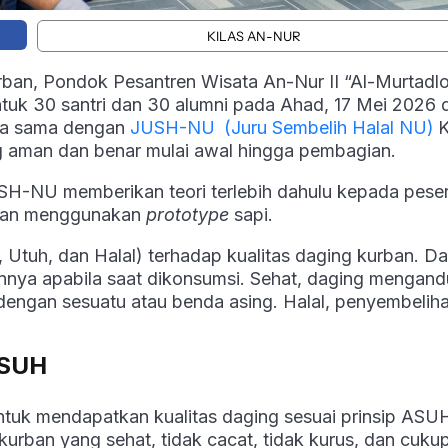
KILAS AN-NUR
urban, Pondok Pesantren Wisata An-Nur II “Al-Murtadl
k 30 santri dan 30 alumni pada Ahad, 17 Mei 2026 d
ja sama dengan
JUSH-NU
(Juru Sembelih Halal NU)
K
 aman dan benar mulai awal hingga pembagian.
H-NU memberikan teori terlebih dahulu kepada peser
rban menggunakan
prototype
sapi.
tuh, dan Halal) terhadap kualitas daging kurban. D
innya apabila saat dikonsumsi. Sehat, daging mengan
r dengan sesuatu atau benda asing. Halal, penyembelih
ASUH
tuk mendapatkan kualitas daging sesuai prinsip ASU
rban yang sehat, tidak cacat, tidak kurus, dan cuku