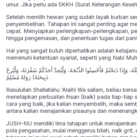
umur. Jika perlu ada SKKH (Surat Keterangan Kese
Setelah memilih hewan yang sudah layak kurban sec
penyembelihan. Tahapan ini sangat penting agar me
cepat. Menyiapkan perlengkapan-perlengkapan, pe
hingga pengemasan, dan penentuan tugas dari paniti
Hal yang sangat butuh diperhatikan adalah ketajam
memenuhi ketentuan syariat, seperti yang Nabi M
َ، وَإِذَا ذَبَحْتُمْ فَأَحْسِنُوا الذِّبْحَةَ، وَلْيُحِدَّ أَحَدُكُمْ شَفْرَتَهُ، وَلْيُرحْ
ذَبِيحَتَهُ) رَوَاهُ مُسْلِمٌ
Rasulullah Shallallahu ‘Alaihi Wa sallam, beliau be
menetapkan perbuatan ihsan (baik) pada tiap-tiap
cara yang baik, jika kalian menyembelih, maka semb
antara kalian menajamkan pisaunya dan menenangk
JUSH-NU memiliki lima tahapan untuk menajamkan 
pola pengasahan, mulai menggerus bilah, naik
grit
,