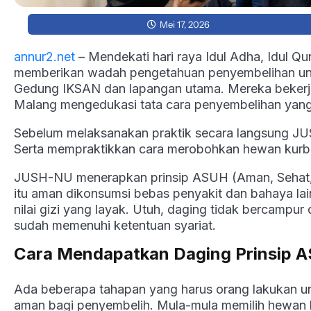
Mei 17, 2026
annur2.net
– Mendekati hari raya Idul Adha, Idul Q
memberikan wadah pengetahuan penyembelihan untu
Gedung IKSAN dan lapangan utama. Mereka beker
Malang mengedukasi tata cara penyembelihan yang
Sebelum melaksanakan praktik secara langsung JUS
Serta mempraktikkan cara merobohkan hewan ku
JUSH-NU menerapkan prinsip ASUH (Aman, Sehat, U
itu aman dikonsumsi bebas penyakit dan bahaya la
nilai gizi yang layak. Utuh, daging tidak bercampu
sudah memenuhi ketentuan syariat.
Cara Mendapatkan Daging Prinsip 
Ada beberapa tahapan yang harus orang lakukan un
aman bagi penyembelih. Mula-mula memilih hewan ku