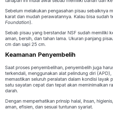
tahapan ini mulai awal sebab memiliki bahan dan k
Sebelum melakukan pengasahan pisau sebaiknya 
karat dan mudah perawatannya. Kalau bisa sudah te
Foundation
).
Sebab pisau yang berstandar NSF sudah memiliki k
aman, bersih, dan tahan lama. Ukuran panjang pisau
cm dan sapi 25 cm.
Keamanan Penyembelih
Saat proses penyembelihan, penyembelih juga haru
terkendali, menggunakan alat pelindung diri (APD)
memastikan seluruh peralatan dalam kondisi layak 
satu sayatan cepat dan tepat akan meminimalkan r
darah.
Dengan memperhatikan prinsip halal, ihsan, higieni
aman, efisien, dan sesuai tuntunan syariat.