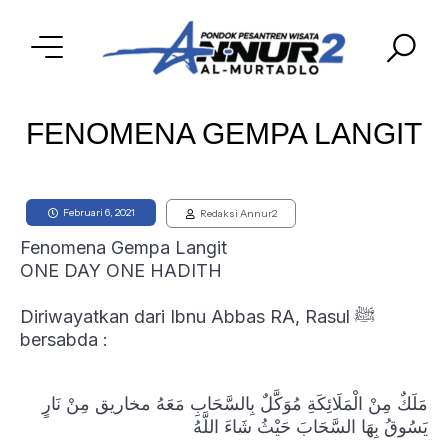
FENOMENA GEMPA LANGIT
Februari 6, 2021
Redaksi Annur2
Fenomena Gempa Langit
ONE DAY ONE HADITH
Diriwayatkan dari Ibnu Abbas RA, Rasul ﷺ
bersabda :
مَلَكٌ مِنْ الْمَلَائِكَةِ مُوَكَّلٌ بِالسَّحَابِ مَعَهُ مخاريق مِنْ نَارٍ
يَسُوقُ بِهَا السَّحَابَ حَيْثُ شَاءَ اللَّهُ