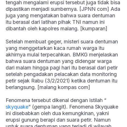
tengah mengalami erupsi tersebut juga tidak bisa
dipastikan menjadi sumbernya. [JPNN com] Ada
juga yang mengatakan bahwa suara dentuman
itu berasal dari latihan pihak TNI namun ini
dibantah oleh kapolres malang. [kumparan]
Setelah membuat geger, misteri suara dentuman
yang menggetarkan kaca rumah warga itu
akhirnya mulai terpecahkan. BMKG menjelaskan
bahwa suara dentuman yang didengar warga
dari malam hingga pagi hari itu berasal dari petir
setelah pengadakan pelacakan data monitoring
petir sejak Rabu (3/2/2021) ketika dentuman itu
berlangsung. [malang kompas com]
Fenomena tersebut dikenal dengan istilah “
skyquake
” (gempa langit). Fenomena Skyquake
ini disebabkan oleh dua kemungkinan, yakni
erupsi gunung berapi dan suara petir. Namun
untuk suara dentuman yang terjadi di wilayah