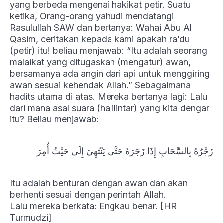
yang berbeda mengenai hakikat petir. Suatu
ketika, Orang-orang yahudi mendatangi
Rasulullah SAW dan bertanya: Wahai Abu Al
Qasim, ceritakan kepada kami apakah ra’du
(petir) itu! beliau menjawab: “Itu adalah seorang
malaikat yang ditugaskan (mengatur) awan,
bersamanya ada angin dari api untuk menggiring
awan sesuai kehendak Allah.” Sebagaimana
hadits utama di atas. Mereka bertanya lagi: Lalu
dari mana asal suara (halilintar) yang kita dengar
itu? Beliau menjawab:
زَجْرُهُ بِالسَّحَابِ إِذَا زَجَرَهُ حَتَّى يَنْتَهِيَ إِلَى حَيْثُ أُمِرَ
Itu adalah benturan dengan awan dan akan
berhenti sesuai dengan perintah Allah.
Lalu mereka berkata: Engkau benar. [HR
Turmudzi]