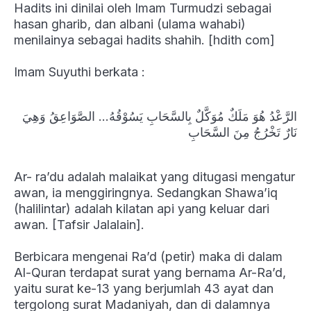
Hadits ini dinilai oleh Imam Turmudzi sebagai
hasan gharib, dan albani (ulama wahabi)
menilainya sebagai hadits shahih. [hdith com]
Imam Suyuthi berkata :
الرَّعْدُ هُوَ مَلَكٌ مُوَكَّلٌ بِالسَّحَابِ يَسُوْقُهُ… الصَّوَاعِقُ وَهِيَ
نَارٌ تَخْرُجُ مِنَ السَّحَابِ
Ar- ra’du adalah malaikat yang ditugasi mengatur
awan, ia menggiringnya. Sedangkan Shawa’iq
(halilintar) adalah kilatan api yang keluar dari
awan. [Tafsir Jalalain].
Berbicara mengenai Ra’d (petir) maka di dalam
Al-Quran terdapat surat yang bernama Ar-Ra’d,
yaitu surat ke-13 yang berjumlah 43 ayat dan
tergolong surat Madaniyah, dan di dalamnya