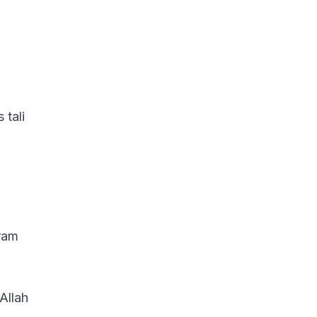
 tali
.
ram
Allah