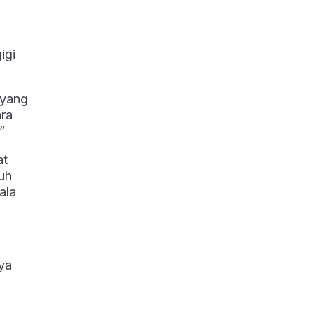
igi
 yang
ara
”
at
uh
ala
ya
a