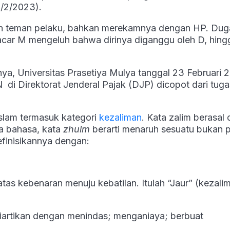
0/2/2023).
an teman pelaku, bahkan merekamnya dengan HP. Du
car M mengeluh bahwa dirinya diganggu oleh D, hing
nya, Universitas Prasetiya Mulya tanggal 23 Februari 
 Direktorat Jenderal Pajak (DJP) dicopot dari tuga
Islam termasuk kategori
kezaliman
. Kata zalim berasal 
ra bahasa, kata
zhulm
berarti menaruh sesuatu bukan 
efinisikannya dengan:
as kebenaran menuju kebatilan. Itulah “Jaur” (kezalim
iartikan dengan menindas; menganiaya; berbuat