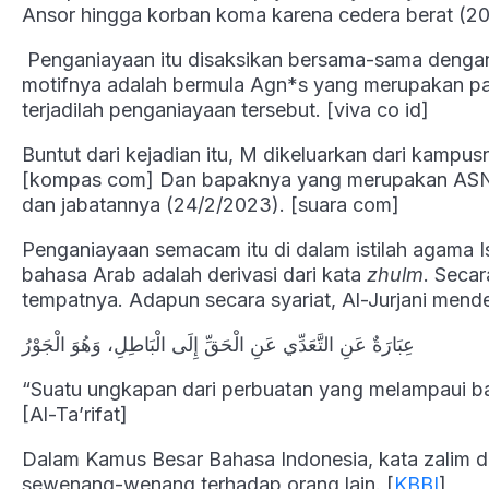
Ansor hingga korban koma karena cedera berat (2
Penganiayaan itu disaksikan bersama-sama deng
motifnya adalah bermula Agn*s yang merupakan pa
terjadilah penganiayaan tersebut. [viva co id]
Buntut dari kejadian itu, M dikeluarkan dari kampus
[kompas com] Dan bapaknya yang merupakan ASN di
dan jabatannya (24/2/2023). [suara com]
Penganiayaan semacam itu di dalam istilah agama 
bahasa Arab adalah derivasi dari kata
zhulm
. Seca
tempatnya. Adapun secara syariat, Al-Jurjani mend
عِبَارَةٌ عَنِ التَّعَدِّي عَنِ الْحَقِّ إِلَى الْبَاطِلِ، وَهُوَ الْجَوْرُ
“Suatu ungkapan dari perbuatan yang melampaui bat
[Al-Ta’rifat]
Dalam Kamus Besar Bahasa Indonesia, kata zalim d
sewenang-wenang terhadap orang lain. [
KBBI
]