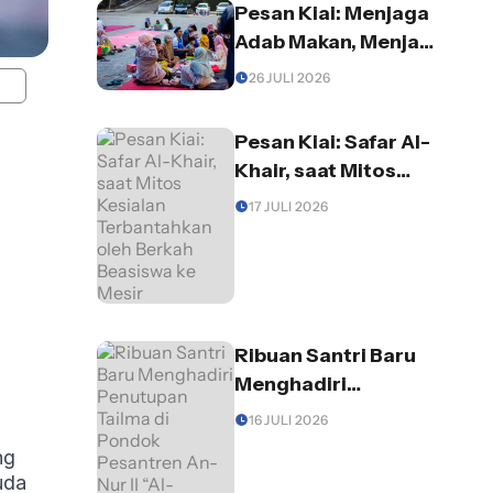
Pesan Kiai: Menjaga
Adab Makan, Menjaga
Diri dari Godaan
26 JULI 2026
Setan
Pesan Kiai: Safar Al-
Khair, saat Mitos
Kesialan
17 JULI 2026
Terbantahkan oleh
Berkah Beasiswa ke
Mesir
Ribuan Santri Baru
Menghadiri
Penutupan Tailma di
16 JULI 2026
Pondok Pesantren
ng
An-Nur II “Al-
uda