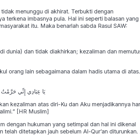
 tidak menunggu di akhirat. Terbukti dengan
 terkena imbasnya pula. Hal ini seperti balasan yang
n masyarakat itu. Maka benarlah sabda Rasul SAW:
i dunia) dan tidak diakhirkan; kezaliman dan memutus
kul orang lain sebagaimana dalam hadis utama di atas
يَا عِبَادِي إِنِّي حَرَّمْتُ ا
 kezaliman atas diri-Ku dan Aku menjadikannya ha
zalimi.” [HR Muslim]
um dengan hukuman yang setimpal dan hal ini dikenal
 telah ditetapkan jauh sebelum Al-Qur’an diturunkan. 