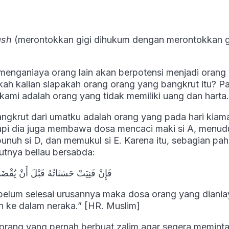
ash
(merontokkan gigi dihukum dengan merontokkan g
 menganiaya orang lain akan berpotensi menjadi orang
ah kalian siapakah orang orang yang bangkrut itu? P
ami adalah orang yang tidak memiliki uang dan harta.
ngkrut dari umatku adalah orang yang pada hari kiam
tapi dia juga membawa dosa mencaci maki si A, menud
unuh si D, dan memukul si E. Karena itu, sebagian pah
utnya beliau bersabda:
فَإِنْ فَنِيَتْ حَسَنَاتُهُ قَبْلَ أَنْ يُقْض
 belum selesai urusannya maka dosa orang yang diania
 ke dalam neraka.” [HR. Muslim]
 orang yang pernah berbuat zalim agar segera memint