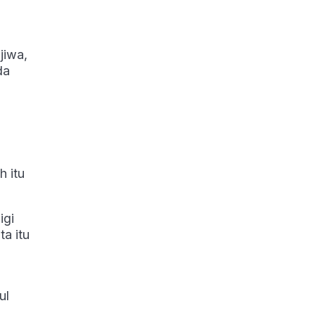
jiwa,
da
 itu
igi
a itu
ul