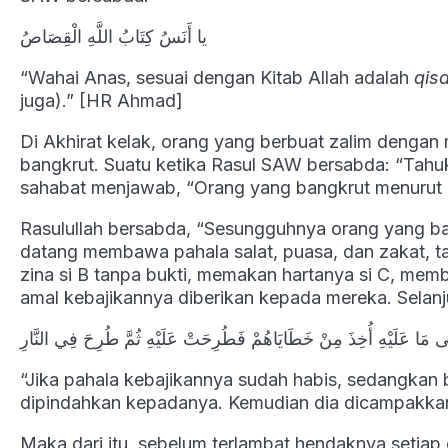
يا أَنَسُ كِتَابُ اللَّهِ الْقِصَاصُ
“Wahai Anas, sesuai dengan Kitab Allah adalah
qis
juga).” [HR Ahmad]
Di Akhirat kelak, orang yang berbuat zalim dengan
bangkrut. Suatu ketika Rasul SAW bersabda: “Tahuk
sahabat menjawab, “Orang yang bangkrut menurut k
Rasulullah bersabda, “Sesungguhnya orang yang ba
datang membawa pahala salat, puasa, dan zakat, 
zina si B tanpa bukti, memakan hartanya si C, memb
amal kebajikannya diberikan kepada mereka. Selanj
َى مَا عَلَيْهِ أُخِذَ مِنْ خَطَايَاهُمْ فَطُرِحَتْ عَلَيْهِ ثُمَّ طُرِحَ فِي النَّارِ
“Jika pahala kebajikannya sudah habis, sedangkan
dipindahkan kepadanya. Kemudian dia dicampakkan
Maka dari itu, sebelum terlambat hendaknya setiap