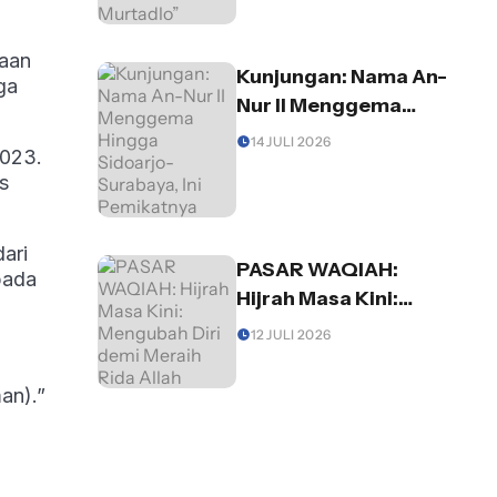
Murtadlo”
gaan
Kunjungan: Nama An-
ga
Nur II Menggema
Hingga Sidoarjo-
14 JULI 2026
2023.
Surabaya, Ini
s
Pemikatnya
dari
PASAR WAQIAH:
pada
Hijrah Masa Kini:
Mengubah Diri demi
12 JULI 2026
Meraih Rida Allah
an).”