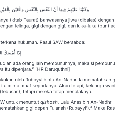
وَكَتَبْنَا عَلَيْهِمْ فِيهَا أَنَّ النَّفْسَ بِالنَّفْسِ وَالْعَيْنَ بِالْعَي
nya (kitab Taurat) bahwasanya jiwa (dibalas) dengan 
ngan telinga, gigi dengan gigi, dan luka-luka (pun) a
 terkena hukuman. Rasul SAW bersabda:
إِذَا أَمْسَكَ الر
mudian ada orang lain membunuhnya, maka si pembunuh
itu dipenjara.” [HR Daruquthni]
akukan oleh Rubayyi bintu An-Nadhr. Ia mematahkan g
itu minta maaf kepadanya. Akan tetapi, keluarga wanit
tebusan), tetapi mereka tetap menolaknya.
AW untuk menuntut
qishash
. Lalu Anas bin An-Nadhr
mematahkan gigi depan Fulanah (Rubayyi’).” Maka Ras