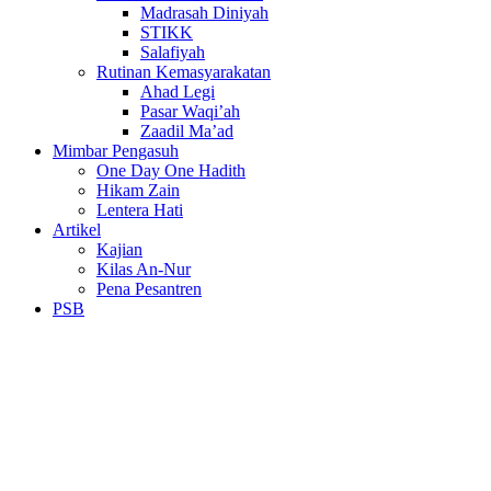
Madrasah Diniyah
STIKK
Salafiyah
Rutinan Kemasyarakatan
Ahad Legi
Pasar Waqi’ah
Zaadil Ma’ad
Mimbar Pengasuh
One Day One Hadith
Hikam Zain
Lentera Hati
Artikel
Kajian
Kilas An-Nur
Pena Pesantren
PSB