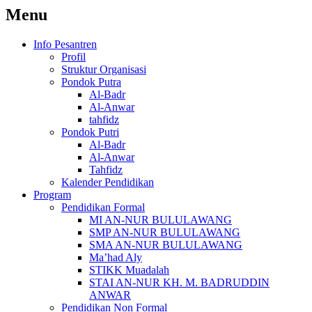
Menu
Info Pesantren
Profil
Struktur Organisasi
Pondok Putra
Al-Badr
Al-Anwar
tahfidz
Pondok Putri
Al-Badr
Al-Anwar
Tahfidz
Kalender Pendidikan
Program
Pendidikan Formal
MI AN-NUR BULULAWANG
SMP AN-NUR BULULAWANG
SMA AN-NUR BULULAWANG
Ma’had Aly
STIKK Muadalah
STAI AN-NUR KH. M. BADRUDDIN
ANWAR
Pendidikan Non Formal