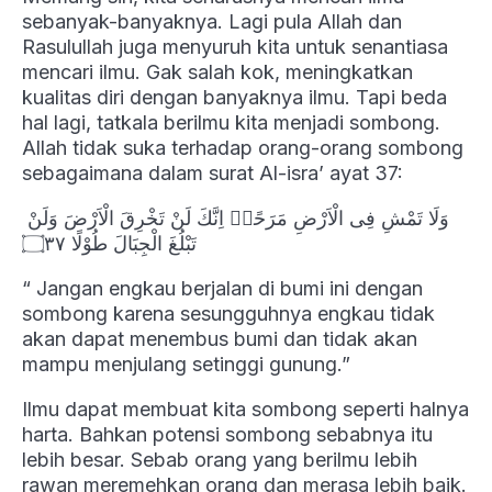
sebanyak-banyaknya. Lagi pula Allah dan
Rasulullah juga menyuruh kita untuk senantiasa
mencari ilmu. Gak salah kok, meningkatkan
kualitas diri dengan banyaknya ilmu. Tapi beda
hal lagi, tatkala berilmu kita menjadi sombong.
Allah tidak suka terhadap orang-orang sombong
sebagaimana dalam surat Al-isra’ ayat 37:
وَلَا تَمْشِ فِى الْاَرْضِ مَرَحًاۚ اِنَّكَ لَنْ تَخْرِقَ الْاَرْضَ وَلَنْ
تَبْلُغَ الْجِبَالَ طُوْلًا ۝٣٧
“ Jangan engkau berjalan di bumi ini dengan
sombong karena sesungguhnya engkau tidak
akan dapat menembus bumi dan tidak akan
mampu menjulang setinggi gunung.”
Ilmu dapat membuat kita sombong seperti halnya
harta. Bahkan potensi sombong sebabnya itu
lebih besar. Sebab orang yang berilmu lebih
rawan meremehkan orang dan merasa lebih baik.