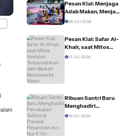
Pesan Kiai: Menjaga
Adab Makan, Menjaga
Diri dari Godaan
26 JULI 2026
Setan
Pesan Kiai: Safar Al-
Khair, saat Mitos
Kesialan
17 JULI 2026
Terbantahkan oleh
h
Berkah Beasiswa ke
Mesir
i
Ribuan Santri Baru
Menghadiri
dalam
Penutupan Tailma di
16 JULI 2026
Pondok Pesantren
An-Nur II “Al-