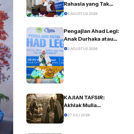
Rahasia yang Tak
Semua Orang Mampu
5 AGUSTUS 2026
Menjaganya
Pengajian Ahad Legi:
Anak Durhaka atau
Orang Tua yang
2 AGUSTUS 2026
Lalai? Begini
Pentingnya Ilmu
Agama dalam
Keluarga
KAJIAN TAFSIR:
Akhlak Mulia
Membuka Jalan
27 JULI 2026
Kepercayaan dan
Rezeki