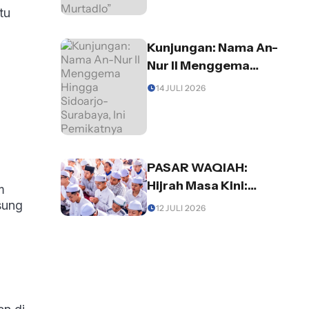
Murtadlo”
tu
Kunjungan: Nama An-
Nur II Menggema
Hingga Sidoarjo-
14 JULI 2026
Surabaya, Ini
Pemikatnya
PASAR WAQIAH:
Hijrah Masa Kini:
m
Mengubah Diri demi
sung
12 JULI 2026
Meraih Rida Allah