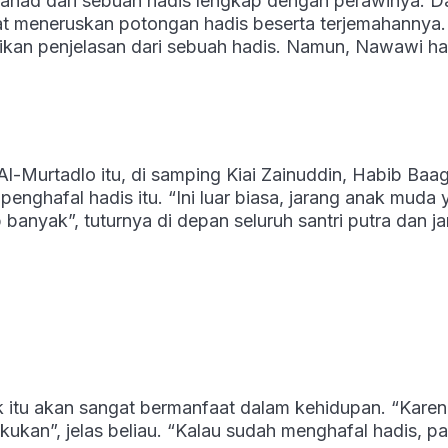
sanad dari sebuah hadis lengkap dengan perawinya. D
pat meneruskan potongan hadis beserta terjemahannya.
ikan penjelasan dari sebuah hadis. Namun, Nawawi ha
l-Murtadlo itu, di samping Kiai Zainuddin, Habib Baag
nghafal hadis itu. “Ini luar biasa, jarang anak muda 
banyak”, tuturnya di depan seluruh santri putra dan 
k itu akan sangat bermanfaat dalam kehidupan. “Kare
lakukan”, jelas beliau. “Kalau sudah menghafal hadis, pa