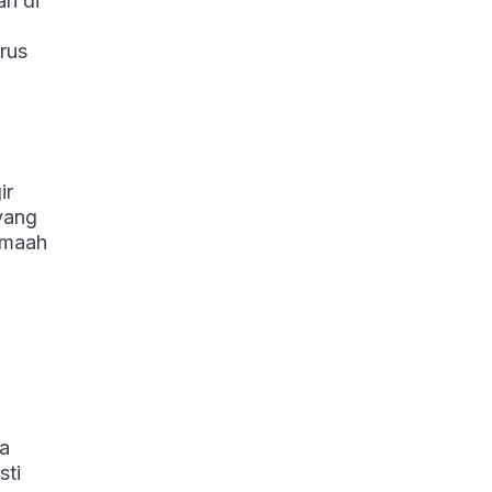
an di
rus
ir
yang
jamaah
na
sti