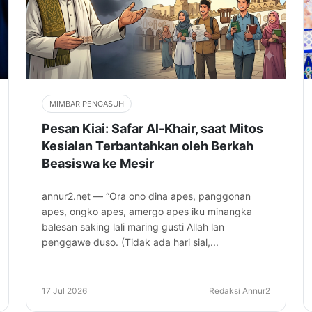
MIMBAR PENGASUH
Pesan Kiai: Safar Al-Khair, saat Mitos
Kesialan Terbantahkan oleh Berkah
Beasiswa ke Mesir
annur2.net — “Ora ono dina apes, panggonan
apes, ongko apes, amergo apes iku minangka
balesan saking lali maring gusti Allah lan
penggawe duso. (Tidak ada hari sial,...
17 Jul 2026
Redaksi Annur2