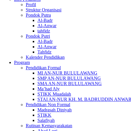
Profil
Struktur Organisasi
Pondok Putra
Al-Badr
Al-Anwar
tahfidz
Pondok Putri
Al-Badr
Al-Anwar
Tahfidz
Kalender Pendidikan
Program
Pendidikan Formal
MI AN-NUR BULULAWANG
SMP AN-NUR BULULAWANG
SMA AN-NUR BULULAWANG
Ma’had Aly
STIKK Muadalah
STAI AN-NUR KH. M. BADRUDDIN ANWA
Pendidikan Non Formal
Madrasah Diniyah
STIKK
Salafiyah
Rutinan Kemasyarakatan
Ahad Legi