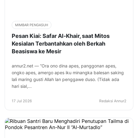
MIMBAR PENGASUH
Pesan Kiai: Safar Al-Khair, saat Mitos
Kesialan Terbantahkan oleh Berkah
Beasiswa ke Mesir
annur2.net — “Ora ono dina apes, panggonan apes,
ongko apes, amergo apes iku minangka balesan saking
lali maring gusti Allah lan penggawe duso. (Tidak ada
hari sial,...
17 Jul 2026
Redaksi Annur2