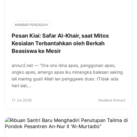
MIMBAR PENGASUH
Pesan Kiai: Safar Al-Khair, saat Mitos
Kesialan Terbantahkan oleh Berkah
Beasiswa ke Mesir
annur2.net — “Ora ono dina apes, panggonan apes,
ongko apes, amergo apes iku minangka balesan saking
lali maring gusti Allah lan penggawe duso. (Tidak ada
hari sial,...
17 Jul 2026
Redaksi Annur2