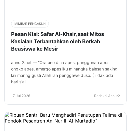
MIMBAR PENGASUH
Pesan Kiai: Safar Al-Khair, saat Mitos
Kesialan Terbantahkan oleh Berkah
Beasiswa ke Mesir
annur2.net — “Ora ono dina apes, panggonan apes,
ongko apes, amergo apes iku minangka balesan saking
lali maring gusti Allah lan penggawe duso. (Tidak ada
hari sial,...
17 Jul 2026
Redaksi Annur2