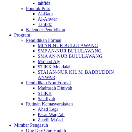
tahfidz
Pondok Putri
Al-Badr
Al-Anwar
Tahfidz
Kalender Pendidikan
Program
Pendidikan Formal
MI AN-NUR BULULAWANG
SMP AN-NUR BULULAWANG
SMA AN-NUR BULULAWANG
Ma’had Aly
STIKK Muadalah
STAI AN-NUR KH. M. BADRUDDIN
ANWAR
Pendidikan Non Formal
Madrasah Diniyah
STIKK
Salafiyah
Rutinan Kemasyarakatan
Ahad Legi
Pasar Waqi’ah
Zaadil Ma’ad
Mimbar Pengasuh
One Day One Hadith