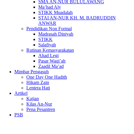
SMA AN-NUR BULULAWANG
Ma’had Aly
STIKK Muadalah
STAI AN-NUR KH. M. BADRUDDIN
ANWAR
Pendidikan Non Formal
Madrasah Diniyah
STIKK
Salafiyah
Rutinan Kemasyarakatan
Ahad Legi
Pasar Waqi’ah
Zaadil Ma’ad
Mimbar Pengasuh
One Day One Hadith
Hikam Zain
Lentera Hati
Artikel
Kajian
Kilas An-Nur
Pena Pesantren
PSB