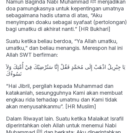
Namun Baginda Nabi Muhammad ﷺ menjadikan
doa pamungkasnya untuk kepentingan umatnya
sebagaimana hadis utama di atas, “Aku
menyimpan doaku sebagai syafaat (pertolongan)
bagi umatku di akhirat nanti.” [HR Bukhari]
Suatu ketika beliau berdoa, “Ya Allah umatku,
umatku,” dan beliau menangis. Merespon hal ini
Allah SWT berfirman:
يَا جِبْرِيلُ اذْهَبْ إِلَى مُحَمَّدٍ فَقُلْ إِنَّا سَنُرْضِيْكَ فِيْ أُمَّتِكَ وَلاَ
نَسُوءُكَ
“Hai Jibril, pergilah kepada Muhammad dan
katakanlah, sesungguhnya Kami akan membuat
engkau rida terhadap umatmu dan Kami tidak
akan menyusahkanmu”. [HR Muslim]
Dalam Riwayat lain. Suatu ketika Malaikat Israfil
diperintahkan oleh Allah untuk menemui Nabi
Muhammad ﷺ dan berkata: Aku diperintahkan