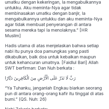
umatku dengan kekeringan, Ia mengabulkannya
untukku. Aku meminta-Nya agar tidak
membinasakan umatku dengan banjir, Ia
mengabulkannya untukku dan aku meminta-Nya
agar tidak membuat penyerangan di antara
sesama mereka tapi Ia menolaknya.” [HR
Muslim]
Hadis utama di atas menjelaskan bahwa setiap
nabi itu punya doa pamungkas yang pasti
dikabulkan, baik doa untuk kebaikan maupun
untuk kehancuran umatnya. [Faidlul Bari] Allah
SWT berfirman: Dan Nuh berkata :
رَبِّ لَا تَذَرْ عَلَى الْأَرْضِ مِنَ الْكَافِرِينَ دَيَّارًا
“Ya Tuhanku, janganlah Engkau biarkan seorang
pun di antara orang-orang kafir itu tinggal di atas
bumi.” (QS. Nuh: 26)