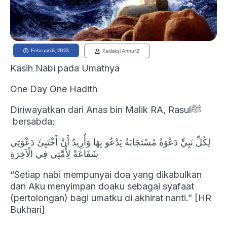
Februari 6, 2023
Redaksi Annur2
Kasih Nabi pada Umatnya
One Day One Hadith
Diriwayatkan dari Anas bin Malik RA, Rasulﷺ
bersabda:
لِكُلِّ نَبِيٍّ دَعْوَةٌ مُسْتَجَابَةٌ يَدْعُو بِهَا وَأُرِيدُ أَنْ أَخْتَبِئَ دَعْوَتِي
شَفَاعَةً لِأُمَّتِي فِي الْآخِرَةِ
“Setiap nabi mempunyai doa yang dikabulkan
dan Aku menyimpan doaku sebagai syafaat
(pertolongan) bagi umatku di akhirat nanti.” [HR
Bukhari]