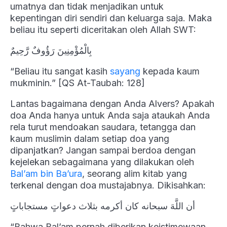
umatnya dan tidak menjadikan untuk
kepentingan diri sendiri dan keluarga saja. Maka
beliau itu seperti diceritakan oleh Allah SWT:
بِالْمُؤْمِنِينَ رَؤُوفٌ رَّحِيمٌ
“Beliau itu sangat kasih
sayang
kepada kaum
mukminin.” [QS At-Taubah: 128]
Lantas bagaimana dengan Anda Alvers? Apakah
doa Anda hanya untuk Anda saja ataukah Anda
rela turut mendoakan saudara, tetangga dan
kaum muslimin dalam setiap doa yang
dipanjatkan? Jangan sampai berdoa dengan
kejelekan sebagaimana yang dilakukan oleh
Bal’am bin Ba’ura
, seorang alim kitab yang
terkenal dengan doa mustajabnya. Dikisahkan:
أن اللَّهَ سبحانه كان أكرمه بثلاث دعواتٍ مستجاباتٍ
“Bahwa Bal’am pernah diberikan keistimewaan