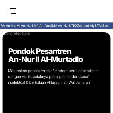
RA An-Nur
MI An-Nur
SMP An-Nur
SMA An-Nur
STIKK
Ma'had Aly
STAI Bad
Pondok Pesantren
An-Nur II Al-Murtadlo
Merupakan pesantren salaf modern bernuansa wisata
dengan visi tercetaknya putra-putri kader ulama'
intelektual & berhaluan Ahlussunnah Wal Jama'ah.