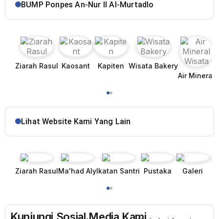
BUMP Ponpes An-Nur II Al-Murtadlo
Ziarah Rasul
Kaosant
Kapiten
Wisata Bakery
Air Mineral
Lihat Website Kami Yang Lain
Ziarah Rasul
Ma'had Aly
Ikatan Santri
Pustaka
Galeri
Kunjungi Sosial Media Kami