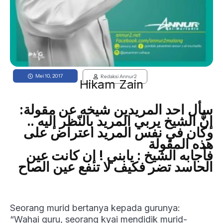
Mei 10, 2017
Redaksi Annur2
Hikam Zain
سأل احد المريدين شيخه عن مقولة:
إنَّ الشيخ يربي المريد بالنّظر إليه ..
وكان في نفس المريد اعتراض على
هذه المقولة
فأجابه الشيخ : يابني ! إن كانت عين
الحاسد تضر فكيف لا تنفع عين الصاح
Seorang murid bertanya kepada gurunya:
“Wahai guru, seorang kyai mendidik murid-