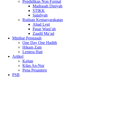
Pendidikan Non Formal
Madrasah Diniyah
STIKK
Salafiyah
Rutinan Kemasyarakatan
Ahad Legi
Pasar Waqi’ah
Zaadil Ma’ad
Mimbar Pengasuh
One Day One Hadith
Hikam Zain
Lentera Hati
Artikel
Kajian
Kilas An-Nur
Pena Pesantren
PSB