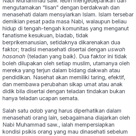
Nabi Muhammad saw. lebih mengedepankan dan
mengutamakan “lisan” dengan berdakwah dan
menasehati dalam mensyiarkan Islam. Islam tersebar
demikian pesat pada masa Nabi, walaupun beliau
hidup di tengah-tengah komunitas yang menganut
fanatisme kesukuan, biadab, tidak
berprikemanusian, setidaknya dikarenakan dua
faktor; tradisi menasehati disertai dengan
uswah
hasanah
(teladan yang baik). Dua faktor ini tidak
boleh dilupakan oleh setiap muslim, utamanya oleh
mereka yang terjun dalam bidang dakwah atau
pendidikan. Nasehat akan memiliki taring, efektif,
dan membawa perubahan sikap umat atau anak
didik bila disertai dengan teladan tindakan bukan
hanya teladan ucapan semata.
Salah satu
adab
yang harus diperhatikan dalam
menasehati orang lain, sebagaimana diajarkan oleh
Nabi Muhammad saw., ialah mempersiapkan
kondisi psikis orang yang mau dinasehati sebelum