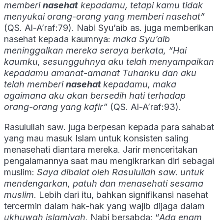
memberi
nasehat
kepadamu, tetapi kamu tidak
menyukai orang-orang yang memberi nasehat”
(QS. Al-A’raf:79). Nabi Syu’aib as. juga memberikan
nasehat kepada kaumnya:
maka Syu’aib
meninggalkan mereka seraya berkata, “Hai
kaumku, sesungguhnya aku telah menyampaikan
kepadamu amanat-amanat Tuhanku dan aku
telah memberi
nasehat
kepadamu, maka
agaimana aku akan bersedih hati terhadap
orang-orang yang kafir”
(QS. Al-A’raf:93).
Rasulullah saw. juga berpesan kepada para sahabat
yang mau masuk Islam untuk konsisten saling
menasehati diantara mereka. Jarir menceritakan
pengalamannya saat mau mengikrarkan diri sebagai
muslim:
Saya dibaiat oleh Rasulullah saw. untuk
mendengarkan, patuh dan menasehati sesama
muslim
. Lebih dari itu, bahkan signifikansi nasehat
tercermin dalam hak-hak yang wajib dijaga dalam
ukhuwah islamiyah
. Nabi bersabda: “
Ada enam