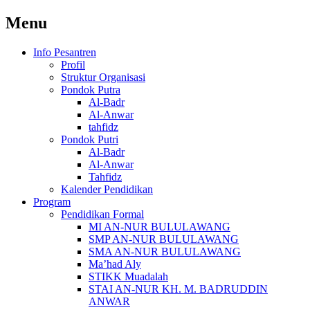
Menu
Info Pesantren
Profil
Struktur Organisasi
Pondok Putra
Al-Badr
Al-Anwar
tahfidz
Pondok Putri
Al-Badr
Al-Anwar
Tahfidz
Kalender Pendidikan
Program
Pendidikan Formal
MI AN-NUR BULULAWANG
SMP AN-NUR BULULAWANG
SMA AN-NUR BULULAWANG
Ma’had Aly
STIKK Muadalah
STAI AN-NUR KH. M. BADRUDDIN
ANWAR