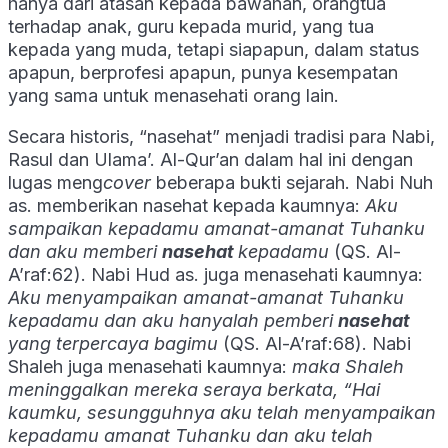
hanya dari atasan kepada bawahan, orangtua
terhadap anak, guru kepada murid, yang tua
kepada yang muda, tetapi siapapun, dalam status
apapun, berprofesi apapun, punya kesempatan
yang sama untuk menasehati orang lain.
Secara historis, “nasehat” menjadi tradisi para Nabi,
Rasul dan Ulama’. Al-Qur’an dalam hal ini dengan
lugas meng
cover
beberapa bukti sejarah. Nabi Nuh
as. memberikan nasehat kepada kaumnya:
Aku
sampaikan kepadamu amanat-amanat Tuhanku
dan aku memberi
nasehat
kepadamu
(QS. Al-
A’raf:62). Nabi Hud as. juga menasehati kaumnya:
Aku menyampaikan amanat-amanat Tuhanku
kepadamu dan aku hanyalah pemberi
nasehat
yang terpercaya bagimu
(QS. Al-A’raf:68). Nabi
Shaleh juga menasehati kaumnya:
maka Shaleh
meninggalkan mereka seraya berkata, “Hai
kaumku, sesungguhnya aku telah menyampaikan
kepadamu amanat Tuhanku dan aku telah