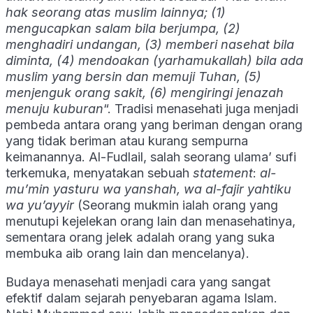
hak seorang atas muslim lainnya; (1)
mengucapkan salam bila berjumpa, (2)
menghadiri undangan, (3) memberi nasehat bila
diminta, (4) mendoakan (yarhamukallah) bila ada
muslim yang bersin dan memuji Tuhan, (5)
menjenguk orang sakit, (6) mengiringi jenazah
menuju kuburan
“. Tradisi menasehati juga menjadi
pembeda antara orang yang beriman dengan orang
yang tidak beriman atau kurang sempurna
keimanannya. Al-Fudlail, salah seorang ulama’ sufi
terkemuka, menyatakan sebuah
statement
:
al-
mu’min yasturu wa yanshah, wa al-fajir yahtiku
wa yu’ayyir
(Seorang mukmin ialah orang yang
menutupi kejelekan orang lain dan menasehatinya,
sementara orang jelek adalah orang yang suka
membuka aib orang lain dan mencelanya).
Budaya menasehati menjadi cara yang sangat
efektif dalam sejarah penyebaran agama Islam.