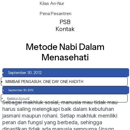
Kilas An-Nur
Pena Pesantren
PSB
Kontak
Metode Nabi Dalam
Menasehati
September 30, 2012
MIMBAR PENGASUH, ONE DAY ONE HADITH
September 30, 2012
Redaksi Annur2
Sebagai makhluk sosial, manusia mau tidak mau
harus saling melengkapi baik dalam kebutuhan
jasmani maupun rohani. Setiap makhluk memiliki
peran dan fungsi yang berbeda, sehingga
dipastikan tidak ada manusia sempurna (
insan